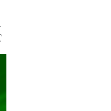
.
m
m