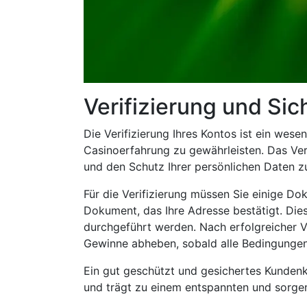
Verifizierung und Sic
Die Verifizierung Ihres Kontos ist ein wesent
Casinoerfahrung zu gewährleisten. Das Ver
und den Schutz Ihrer persönlichen Daten zu
Für die Verifizierung müssen Sie einige Do
Dokument, das Ihre Adresse bestätigt. Die
durchgeführt werden. Nach erfolgreicher V
Gewinne abheben, sobald alle Bedingungen e
Ein gut geschützt und gesichertes Kundenko
und trägt zu einem entspannten und sorgenf