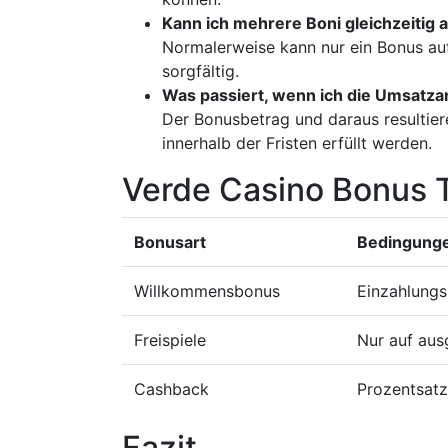
Kann ich mehrere Boni gleichzeitig a
Normalerweise kann nur ein Bonus auf
sorgfältig.
Was passiert, wenn ich die Umsatza
Der Bonusbetrag und daraus resultie
innerhalb der Fristen erfüllt werden.
Verde Casino Bonus 
Bonusart
Bedingung
Willkommensbonus
Einzahlungs
Freispiele
Nur auf aus
Cashback
Prozentsatz
Fazit