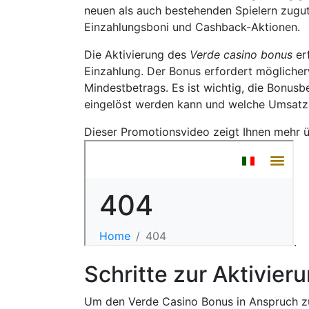
neuen als auch bestehenden Spielern zugu
Einzahlungsboni und Cashback-Aktionen.
Die Aktivierung des
Verde casino bonus
erf
Einzahlung. Der Bonus erfordert mögliche
Mindestbetrags. Es ist wichtig, die Bonusb
eingelöst werden kann und welche Umsatz
Dieser Promotionsvideo zeigt Ihnen mehr 
.
Schritte zur Aktivier
Um den Verde Casino Bonus in Anspruch zu