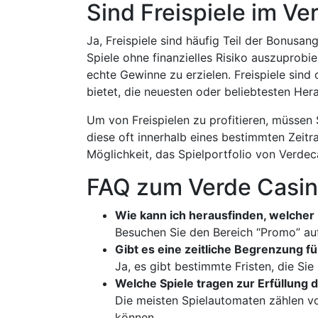
Sind Freispiele im V
Ja, Freispiele sind häufig Teil der Bonusa
Spiele ohne finanzielles Risiko auszuprobi
echte Gewinne zu erzielen. Freispiele sind
bietet, die neuesten oder beliebtesten He
Um von Freispielen zu profitieren, müssen
diese oft innerhalb eines bestimmten Zeitr
Möglichkeit, das Spielportfolio von Verdec
FAQ zum Verde Casi
Wie kann ich herausfinden, welcher 
Besuchen Sie den Bereich “Promo” auf
Gibt es eine zeitliche Begrenzung 
Ja, es gibt bestimmte Fristen, die Si
Welche Spiele tragen zur Erfüllung
Die meisten Spielautomaten zählen vo
können.