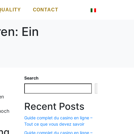
QUALITY
CONTACT
en: Ein
Search
Search
en
Recent Posts
 noch
Guide complet du casino en ligne –
Tout ce que vous devez savoir
ng
Guide complet du casino en ligne –