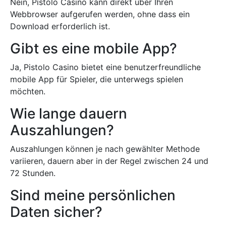
Nein, Pistolo Casino kann direkt über Ihren
Webbrowser aufgerufen werden, ohne dass ein
Download erforderlich ist.
Gibt es eine mobile App?
Ja, Pistolo Casino bietet eine benutzerfreundliche
mobile App für Spieler, die unterwegs spielen
möchten.
Wie lange dauern
Auszahlungen?
Auszahlungen können je nach gewählter Methode
variieren, dauern aber in der Regel zwischen 24 und
72 Stunden.
Sind meine persönlichen
Daten sicher?