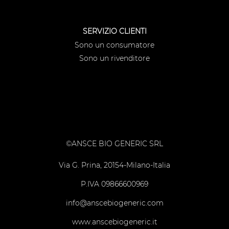
SERVIZIO CLIENTI
Sono un consumatore
Sono un rivenditore
©ANSCE BIO GENERIC SRL
Via G. Prina, 20154-Milano-Italia
P.IVA 09866600969
info@anscebiogeneric.com
www.anscebiogeneric.it