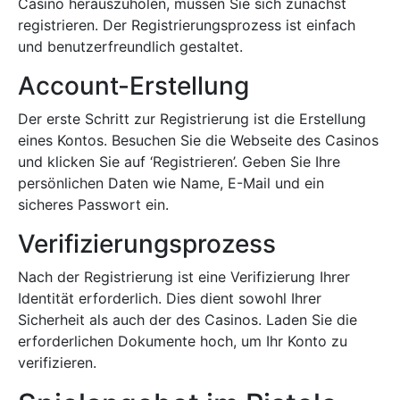
Casino herauszuholen, müssen Sie sich zunächst
registrieren. Der Registrierungsprozess ist einfach
und benutzerfreundlich gestaltet.
Account-Erstellung
Der erste Schritt zur Registrierung ist die Erstellung
eines Kontos. Besuchen Sie die Webseite des Casinos
und klicken Sie auf ‘Registrieren’. Geben Sie Ihre
persönlichen Daten wie Name, E-Mail und ein
sicheres Passwort ein.
Verifizierungsprozess
Nach der Registrierung ist eine Verifizierung Ihrer
Identität erforderlich. Dies dient sowohl Ihrer
Sicherheit als auch der des Casinos. Laden Sie die
erforderlichen Dokumente hoch, um Ihr Konto zu
verifizieren.