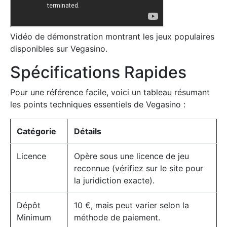
Vidéo de démonstration montrant les jeux populaires
disponibles sur Vegasino.
Spécifications Rapides
Pour une référence facile, voici un tableau résumant
les points techniques essentiels de Vegasino :
Catégorie
Détails
Licence
Opère sous une licence de jeu
reconnue (vérifiez sur le site pour
la juridiction exacte).
Dépôt
10 €, mais peut varier selon la
Minimum
méthode de paiement.