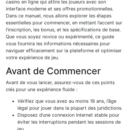
casino en ligne qui attire les joueurs avec son
interface moderne et ses offres promotionnelles.
Dans ce manuel, nous allons explorer les étapes
essentielles pour commencer, en mettant l’accent sur
l’inscription, les bonus, et les spécifications de base.
Que vous soyez novice ou expérimenté, ce guide
vous fournira les informations nécessaires pour
naviguer efficacement sur la plateforme et optimiser
votre expérience de jeu.
Avant de Commencer
Avant de vous lancer, assurez-vous de ces points
clés pour une expérience fluide :
Vérifiez que vous avez au moins 18 ans, l’âge
légal pour jouer dans la plupart des juridictions.
Disposez d’une connexion Internet stable pour
éviter les interruptions pendant les sessions de
jeu.