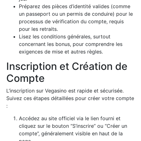
Préparez des pièces d’identité valides (comme
un passeport ou un permis de conduire) pour le
processus de vérification du compte, requis
pour les retraits.
Lisez les conditions générales, surtout
concernant les bonus, pour comprendre les
exigences de mise et autres règles.
Inscription et Création de
Compte
L’inscription sur Vegasino est rapide et sécurisée.
Suivez ces étapes détaillées pour créer votre compte
:
Accédez au site officiel via le lien fourni et
cliquez sur le bouton “S’inscrire” ou “Créer un
compte”, généralement visible en haut de la