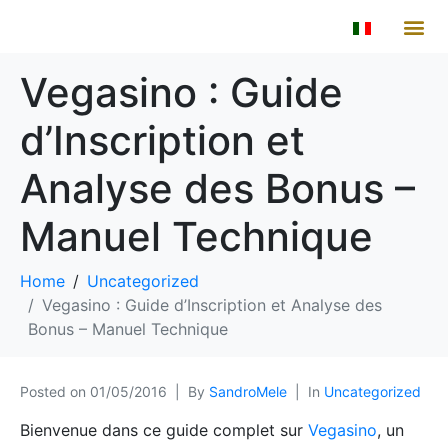
Vegasino : Guide
d’Inscription et
Analyse des Bonus –
Manuel Technique
Home
Uncategorized
Vegasino : Guide d’Inscription et Analyse des
Bonus – Manuel Technique
Posted on
01/05/2016
By
SandroMele
In
Uncategorized
Bienvenue dans ce guide complet sur
Vegasino
, un