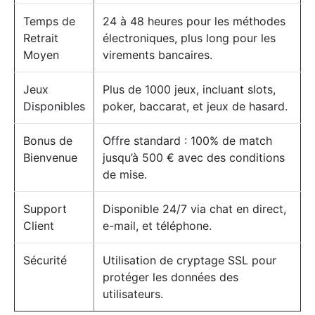
Temps de
24 à 48 heures pour les méthodes
Retrait
électroniques, plus long pour les
Moyen
virements bancaires.
Jeux
Plus de 1000 jeux, incluant slots,
Disponibles
poker, baccarat, et jeux de hasard.
Bonus de
Offre standard : 100% de match
Bienvenue
jusqu’à 500 € avec des conditions
de mise.
Support
Disponible 24/7 via chat en direct,
Client
e-mail, et téléphone.
Sécurité
Utilisation de cryptage SSL pour
protéger les données des
utilisateurs.