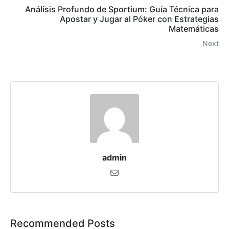
Análisis Profundo de Sportium: Guía Técnica para
Apostar y Jugar al Póker con Estrategias
Matemáticas
Next
admin
Recommended Posts