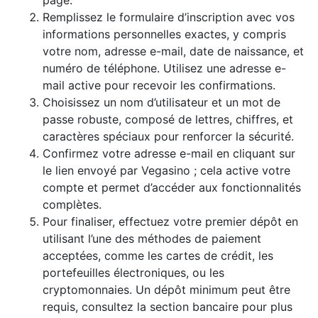
page.
Remplissez le formulaire d’inscription avec vos
informations personnelles exactes, y compris
votre nom, adresse e-mail, date de naissance, et
numéro de téléphone. Utilisez une adresse e-
mail active pour recevoir les confirmations.
Choisissez un nom d’utilisateur et un mot de
passe robuste, composé de lettres, chiffres, et
caractères spéciaux pour renforcer la sécurité.
Confirmez votre adresse e-mail en cliquant sur
le lien envoyé par Vegasino ; cela active votre
compte et permet d’accéder aux fonctionnalités
complètes.
Pour finaliser, effectuez votre premier dépôt en
utilisant l’une des méthodes de paiement
acceptées, comme les cartes de crédit, les
portefeuilles électroniques, ou les
cryptomonnaies. Un dépôt minimum peut être
requis, consultez la section bancaire pour plus