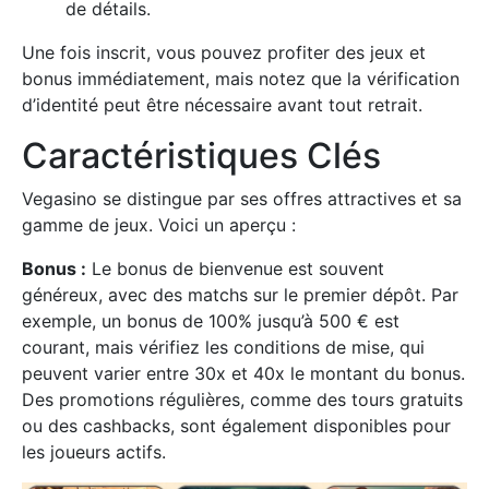
de détails.
Une fois inscrit, vous pouvez profiter des jeux et
bonus immédiatement, mais notez que la vérification
d’identité peut être nécessaire avant tout retrait.
Caractéristiques Clés
Vegasino se distingue par ses offres attractives et sa
gamme de jeux. Voici un aperçu :
Bonus :
Le bonus de bienvenue est souvent
généreux, avec des matchs sur le premier dépôt. Par
exemple, un bonus de 100% jusqu’à 500 € est
courant, mais vérifiez les conditions de mise, qui
peuvent varier entre 30x et 40x le montant du bonus.
Des promotions régulières, comme des tours gratuits
ou des cashbacks, sont également disponibles pour
les joueurs actifs.