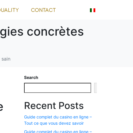
UALITY
CONTACT
tégies concrètes
 sain
Search
Search
e
Recent Posts
Guide complet du casino en ligne –
Tout ce que vous devez savoir
Guide complet du casino en ligne –