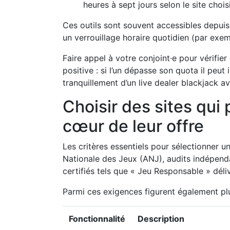
heures à sept jours selon le site chois
Ces outils sont souvent accessibles depui
un verrouillage horaire quotidien (par exem
Faire appel à votre conjoint·e pour vérifi
positive : si l’un dépasse son quota il peut
tranquillement d’un live dealer blackjack a
Choisir des sites qui 
cœur de leur offre
Les critères essentiels pour sélectionner un
Nationale des Jeux (ANJ), audits indépen
certifiés tels que « Jeu Responsable » dé
Parmi ces exigences figurent également plu
Fonctionnalité
Description