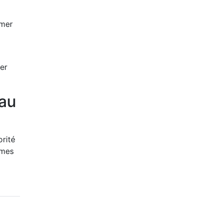
mmer
ter
 au
orité
mmes