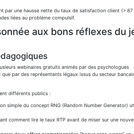
t par une hausse nette du taux de satisfaction client (> 87
des liées au problème compulsif.
sonnée aux bons réflexes du j
pédagogiques
usieurs webinaires gratuits animés par des psychologues
i que par des représentants légaux issus du secteur bancai
nt différents publics :
ation simple du concept RNG (Random Number Generator) uti
uant comment lire le taux RTP avant de miser sur une nouve