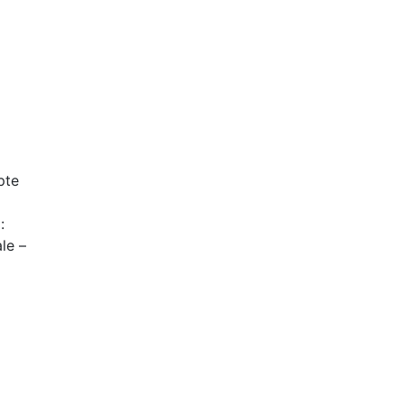
pte
:
le –