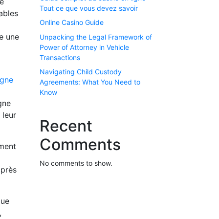
de
Tout ce que vous devez savoir
ables
Online Casino Guide
e une
Unpacking the Legal Framework of
Power of Attorney in Vehicle
Transactions
Navigating Child Custody
igne
Agreements: What You Need to
Know
gne
 leur
Recent
Comments
ement
No comments to show.
après
que
,