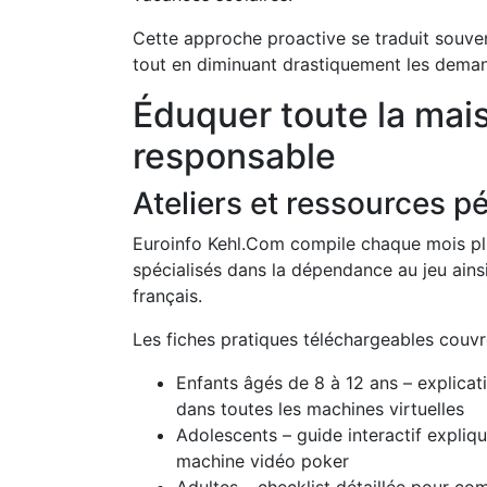
Cette approche proactive se traduit souven
tout en diminuant drastiquement les deman
Éduquer toute la mai
responsable
Ateliers et ressources 
Euroinfo Kehl.Com compile chaque mois pl
spécialisés dans la dépendance au jeu ains
français.
Les fiches pratiques téléchargeables couvre
Enfants âgés de 8 à 12 ans – explic
dans toutes les machines virtuelles
Adolescents – guide interactif expliq
machine vidéo poker