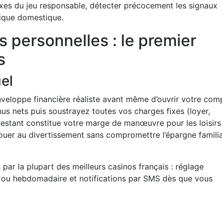
xes du jeu responsable, détecter précocement les signaux
rique domestique.
s personnelles : le premier
s
el
nveloppe financière réaliste avant même d’ouvrir votre com
s nets puis soustrayez toutes vos charges fixes (loyer,
e restant constitue votre marge de manœuvre pour les loisirs 
uer au divertissement sans compromettre l’épargne familia
s par la plupart des meilleurs casinos français : réglage
ou hebdomadaire et notifications par SMS dès que vous