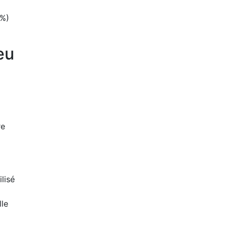
 %)
eu
re
lisé
lle