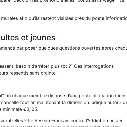
omparer deux offres promotionnelles “bonus sans wager” vs
rales afin qu’ils restent visibles près du poste informati
ultes et jeunes
ommence par poser quelques questions ouvertes après chaq
ressenti besoin d’arrêter plus tôt ?” Ces interrogations
urs ressentis sans crainte
lial” où chaque membre dispose d’une petite allocation mens
ersonnelle tout en maintenant la dimension ludique autour d’
 minimale €0,.05.
siront‑elles ? Le Réseau Français contre l’Addiction au Jeu