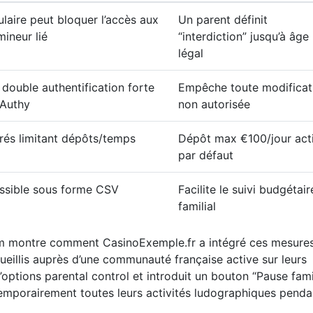
ulaire peut bloquer l’accès aux
Un parent définit
ineur lié
“interdiction” jusqu’à âge
légal
e double authentification forte
Empêche toute modificat
 Authy
non autorisée
rés limitant dépôts/temps
Dépôt max €100/jour act
par défaut
essible sous forme CSV
Facilite le suivi budgétair
familial
Com montre comment CasinoExemple.fr a intégré ces mesure
ecueillis auprès d’une communauté française active sur leurs
’options parental control et introduit un bouton “Pause fami
emporairement toutes leurs activités ludographiques penda