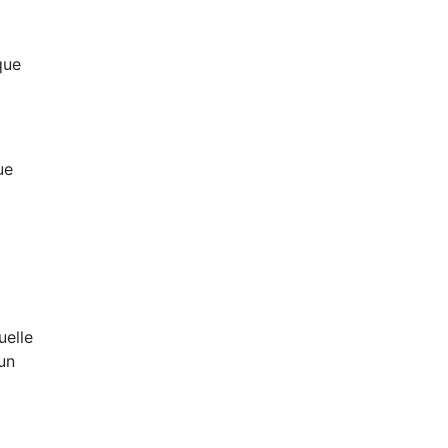
que
ue
uelle
un