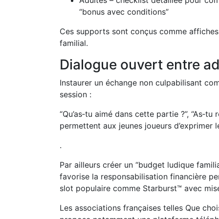
Adultes – checklist détaillée pour c
“bonus avec conditions”
Ces supports sont conçus comme affiches mu
familial.
Dialogue ouvert entre ad
Instaurer un échange non culpabilisant c
session :
“Qu’as‑tu aimé dans cette partie ?”, “As‑tu 
permettent aux jeunes joueurs d’exprimer le
.
Par ailleurs créer un “budget ludique fami
favorise la responsabilisation financière p
slot populaire comme Starburst™ avec mise
Les associations françaises telles Que choi