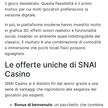
il gioco desiderato. Questa flessibilità è il primo
motivo per cui molti giocatori preferiscono la
versione digitale.
In più, le piattaforme moderne hanno investito molto
in grafica 3D, effetti sonori realistici e funzionalità
social, creando un ambiente quasi indistinguibile dal
classico. Il risultato è una combinazione di comodità
e immersione che pochi locali fisici possono
eguagliare.
Le offerte uniche di SNAI
Casino
SNAI Casino si è distinto fin dal lancio grazie a una
serie di vantaggi che rispondono alle esigenze dei
giocatori più esigenti.
Bonus di benvenuto
: un pacchetto che combina