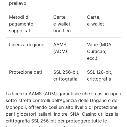
prelievo
Metodi di
Carte,
Carte,
pagamento
e‑wallet,
e‑wallet
supportati
bonifico
Licenza di gioco
AAMS
Varie (MGA,
(ADM)
Curacao,
ecc.)
Protezione dati
SSL 256‑bit,
SSL 128‑bit,
crittografia
crittografia
La licenza AAMS (ADM) garantisce che il casinò operi
sotto stretti controlli dell’Agenzia delle Dogane e dei
Monopoli, offrendo così un alto livello di protezione
per i giocatori italiani. Inoltre, SNAI Casino utilizza la
crittografia SSL 256‑bit per proteggere tutte le