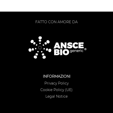
FATTO CON AMORE DA
INFORMAZIONI
Privacy Policy
Cookie Policy (UE)
Legal Notice