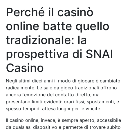
Perché il casinò
online batte quello
tradizionale: la
prospettiva di SNAI
Casino
Negli ultimi dieci anni il modo di giocare è cambiato
radicalmente. Le sale da gioco tradizionali offrono
ancora l’emozione del contatto diretto, ma
presentano limiti evidenti: orari fissi, spostamenti, e
spesso tempi di attesa lunghi per le vincite.
Il casinò online, invece, è sempre aperto, accessibile
da qualsiasi dispositivo e permette di trovare subito