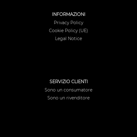
INFORMAZIONI
Privacy Policy
Cookie Policy (UE)
Legal Notice
SERVIZIO CLIENTI
Sono un consumatore
Sono un rivenditore