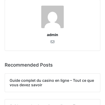
admin
Recommended Posts
Guide complet du casino en ligne – Tout ce que
vous devez savoir