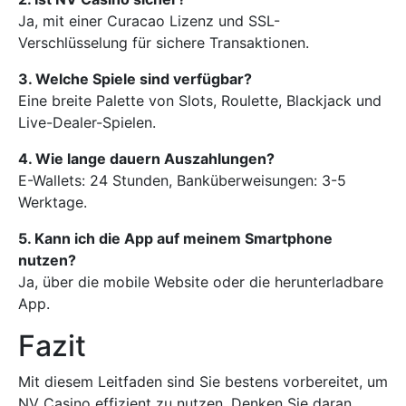
Ja, mit einer Curacao Lizenz und SSL-
Verschlüsselung für sichere Transaktionen.
3. Welche Spiele sind verfügbar?
Eine breite Palette von Slots, Roulette, Blackjack und
Live-Dealer-Spielen.
4. Wie lange dauern Auszahlungen?
E-Wallets: 24 Stunden, Banküberweisungen: 3-5
Werktage.
5. Kann ich die App auf meinem Smartphone
nutzen?
Ja, über die mobile Website oder die herunterladbare
App.
Fazit
Mit diesem Leitfaden sind Sie bestens vorbereitet, um
NV Casino effizient zu nutzen. Denken Sie daran,