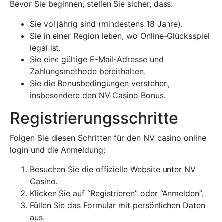
Bevor Sie beginnen, stellen Sie sicher, dass:
Sie volljährig sind (mindestens 18 Jahre).
Sie in einer Region leben, wo Online-Glücksspiel
legal ist.
Sie eine gültige E-Mail-Adresse und
Zahlungsmethode bereithalten.
Sie die Bonusbedingungen verstehen,
insbesondere den NV Casino Bonus.
Registrierungsschritte
Folgen Sie diesen Schritten für den NV casino online
login und die Anmeldung:
Besuchen Sie die offizielle Website unter NV
Casino.
Klicken Sie auf “Registrieren” oder “Anmelden”.
Füllen Sie das Formular mit persönlichen Daten
aus.