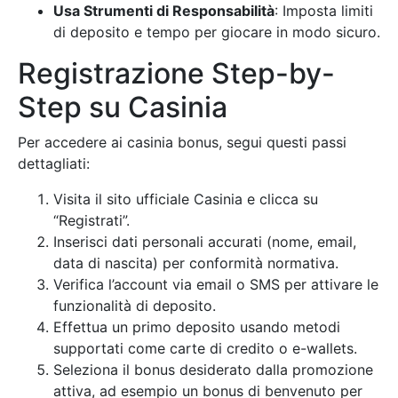
Usa Strumenti di Responsabilità
: Imposta limiti
di deposito e tempo per giocare in modo sicuro.
Registrazione Step-by-
Step su Casinia
Per accedere ai casinia bonus, segui questi passi
dettagliati:
Visita il sito ufficiale Casinia e clicca su
“Registrati”.
Inserisci dati personali accurati (nome, email,
data di nascita) per conformità normativa.
Verifica l’account via email o SMS per attivare le
funzionalità di deposito.
Effettua un primo deposito usando metodi
supportati come carte di credito o e-wallets.
Seleziona il bonus desiderato dalla promozione
attiva, ad esempio un bonus di benvenuto per