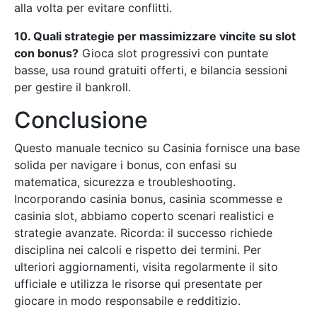
alla volta per evitare conflitti.
10. Quali strategie per massimizzare vincite su slot
con bonus?
Gioca slot progressivi con puntate
basse, usa round gratuiti offerti, e bilancia sessioni
per gestire il bankroll.
Conclusione
Questo manuale tecnico su Casinia fornisce una base
solida per navigare i bonus, con enfasi su
matematica, sicurezza e troubleshooting.
Incorporando casinia bonus, casinia scommesse e
casinia slot, abbiamo coperto scenari realistici e
strategie avanzate. Ricorda: il successo richiede
disciplina nei calcoli e rispetto dei termini. Per
ulteriori aggiornamenti, visita regolarmente il sito
ufficiale e utilizza le risorse qui presentate per
giocare in modo responsabile e redditizio.