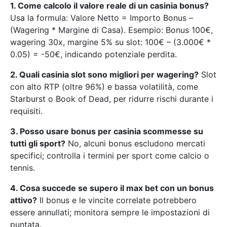
1. Come calcolo il valore reale di un casinia bonus?
Usa la formula: Valore Netto = Importo Bonus –
(Wagering * Margine di Casa). Esempio: Bonus 100€,
wagering 30x, margine 5% su slot: 100€ – (3.000€ *
0.05) = -50€, indicando potenziale perdita.
2. Quali casinia slot sono migliori per wagering?
Slot
con alto RTP (oltre 96%) e bassa volatilità, come
Starburst o Book of Dead, per ridurre rischi durante i
requisiti.
3. Posso usare bonus per casinia scommesse su
tutti gli sport?
No, alcuni bonus escludono mercati
specifici; controlla i termini per sport come calcio o
tennis.
4. Cosa succede se supero il max bet con un bonus
attivo?
Il bonus e le vincite correlate potrebbero
essere annullati; monitora sempre le impostazioni di
puntata.