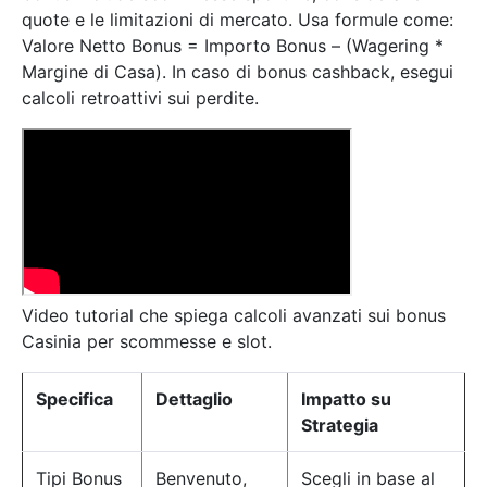
quote e le limitazioni di mercato. Usa formule come:
Valore Netto Bonus = Importo Bonus – (Wagering *
Margine di Casa). In caso di bonus cashback, esegui
calcoli retroattivi sui perdite.
Video tutorial che spiega calcoli avanzati sui bonus
Casinia per scommesse e slot.
Specifica
Dettaglio
Impatto su
Strategia
Tipi Bonus
Benvenuto,
Scegli in base al