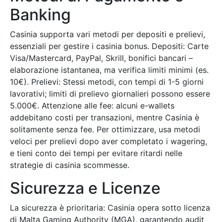
Banking
Casinia supporta vari metodi per depositi e prelievi,
essenziali per gestire i casinia bonus. Depositi: Carte
Visa/Mastercard, PayPal, Skrill, bonifici bancari –
elaborazione istantanea, ma verifica limiti minimi (es.
10€). Prelievi: Stessi metodi, con tempi di 1-5 giorni
lavorativi; limiti di prelievo giornalieri possono essere
5.000€. Attenzione alle fee: alcuni e-wallets
addebitano costi per transazioni, mentre Casinia è
solitamente senza fee. Per ottimizzare, usa metodi
veloci per prelievi dopo aver completato i wagering,
e tieni conto dei tempi per evitare ritardi nelle
strategie di casinia scommesse.
Sicurezza e Licenze
La sicurezza è prioritaria: Casinia opera sotto licenza
di Malta Gaming Authority (MGA), garantendo audit