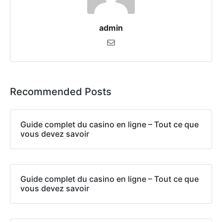
admin
Recommended Posts
Guide complet du casino en ligne – Tout ce que
vous devez savoir
Guide complet du casino en ligne – Tout ce que
vous devez savoir