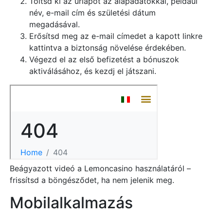
Töltsd ki az űrlapot az alapadatokkal, például
név, e-mail cím és születési dátum
megadásával.
Erősítsd meg az e-mail címedet a kapott linkre
kattintva a biztonság növelése érdekében.
Végezd el az első befizetést a bónuszok
aktiválásához, és kezdj el játszani.
Beágyazott videó a Lemoncasino használatáról –
frissítsd a böngésződet, ha nem jelenik meg.
Mobilalkalmazás