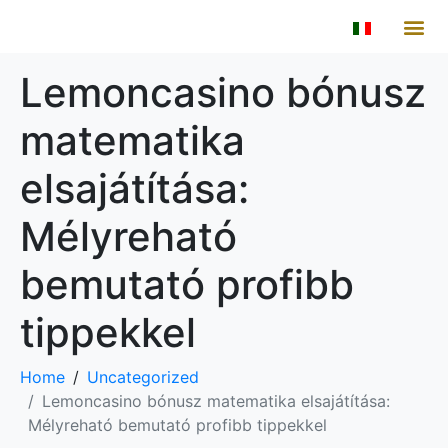
Lemoncasino bónusz
matematika
elsajátítása:
Mélyreható
bemutató profibb
tippekkel
Home
Uncategorized
Lemoncasino bónusz matematika elsajátítása:
Mélyreható bemutató profibb tippekkel