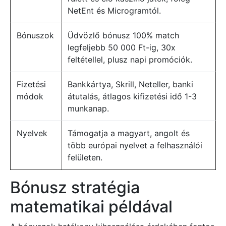
NetEnt és Microgramtól.
Bónuszok
Üdvözlő bónusz 100% match
legfeljebb 50 000 Ft-ig, 30x
feltétellel, plusz napi promóciók.
Fizetési
Bankkártya, Skrill, Neteller, banki
módok
átutalás, átlagos kifizetési idő 1-3
munkanap.
Nyelvek
Támogatja a magyart, angolt és
több európai nyelvet a felhasználói
felületen.
Bónusz stratégia
matematikai példával