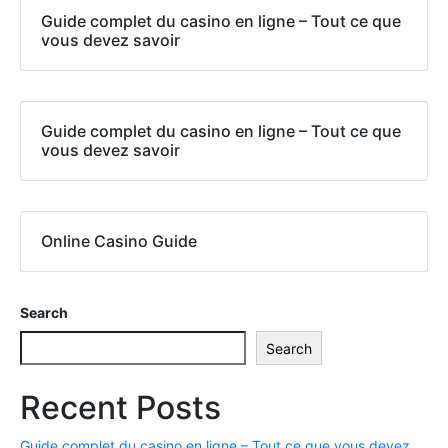
Guide complet du casino en ligne – Tout ce que
vous devez savoir
Guide complet du casino en ligne – Tout ce que
vous devez savoir
Online Casino Guide
Search
Search
Recent Posts
Guide complet du casino en ligne – Tout ce que vous devez