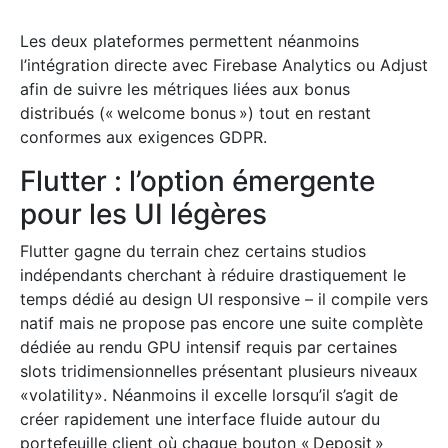
Les deux plateformes permettent néanmoins
l’intégration directe avec Firebase Analytics ou Adjust
afin de suivre les métriques liées aux bonus
distribués (« welcome bonus ») tout en restant
conformes aux exigences GDPR.
Flutter : l’option émergente
pour les UI légères
Flutter gagne du terrain chez certains studios
indépendants cherchant à réduire drastiquement le
temps dédié au design UI responsive – il compile vers
natif mais ne propose pas encore une suite complète
dédiée au rendu GPU intensif requis par certaines
slots tridimensionnelles présentant plusieurs niveaux
«​volatility​». Néanmoins il excelle lorsqu’il s’agit de
créer rapidement une interface fluide autour du
portefeuille client où chaque bouton « Deposit »