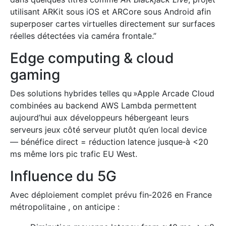
utilisant ARKit sous iOS et ARCore sous Android afin
superposer cartes virtuelles directement sur surfaces
réelles détectées via caméra frontale.”
Edge computing & cloud
gaming
Des solutions hybrides telles qu »Apple Arcade Cloud
combinées au backend AWS Lambda permettent
aujourd’hui aux développeurs hébergeant leurs
serveurs jeux côté serveur plutôt qu’en local device
— bénéfice direct = réduction latence jusque‐à <20
ms même lors pic trafic EU West.​
Influence du 5G
Avec déploiement complet prévu fin‑2026 en France
métropolitaine , on anticipe :