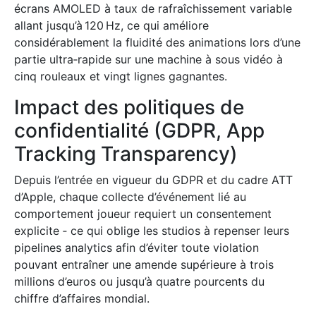
écrans AMOLED à taux de rafraîchissement variable
allant jusqu’à 120 Hz, ce qui améliore
considérablement la fluidité des animations lors d’une
partie ultra‑rapide sur une machine à sous vidéo à
cinq rouleaux et vingt lignes gagnantes.
Impact des politiques de
confidentialité (GDPR, App
Tracking Transparency)
Depuis l’entrée en vigueur du GDPR et du cadre ATT
d’Apple, chaque collecte d’événement lié au
comportement joueur requiert un consentement
explicite ‑ ce qui oblige les studios à repenser leurs
pipelines analytics afin d’éviter toute violation
pouvant entraîner une amende supérieure à trois
millions d’euros ou jusqu’à quatre pourcents du
chiffre d’affaires mondial.