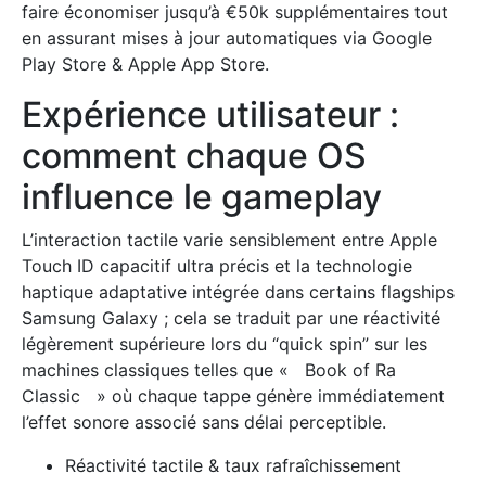
faire économiser jusqu’à €50k supplémentaires tout
en assurant mises à jour automatiques via Google
Play Store & Apple App Store.
Expérience utilisateur :
comment chaque OS
influence le gameplay
L’interaction tactile varie sensiblement entre Apple
Touch ID capacitif ultra précis et la technologie
haptique adaptative intégrée dans certains flagships
Samsung Galaxy ; cela se traduit par une réactivité
légèrement supérieure lors du “quick spin” sur les
machines classiques telles que « Book of Ra
Classic » où chaque tappe génère immédiatement
l’effet sonore associé sans délai perceptible.
Réactivité tactile & taux rafraîchissement