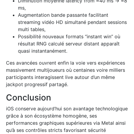
Diminution moyenne latency from ≈40 ms → ≈8
ms,
Augmentation bande passante facilitant
streaming vidéo HD simultané pendant sessions
multi tables,
Possibilité nouveaux formats “instant win” où
résultat RNG calculé serveur distant apparaît
quasi instantanément.
Ces avancées ouvrent enfin la voie vers expériences
massivement multijoueurs où centaines voire milliers
participants interagissent live autour d’un même
jackpot progressif partagé.
Conclusion
iOS conserve aujourd’hui son avantage technologique
grâce à son écosystème homogène, ses
performances graphiques supérieures via Metal ainsi
qu’à ses contrôles stricts favorisant sécurité