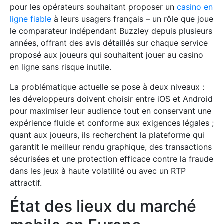
pour les opérateurs souhaitant proposer un
casino en
ligne fiable
à leurs usagers français – un rôle que joue
le comparateur indépendant Buzzley depuis plusieurs
années, offrant des avis détaillés sur chaque service
proposé aux joueurs qui souhaitent jouer au casino
en ligne sans risque inutile.
La problématique actuelle se pose à deux niveaux :
les développeurs doivent choisir entre iOS et Android
pour maximiser leur audience tout en conservant une
expérience fluide et conforme aux exigences légales ;
quant aux joueurs, ils recherchent la plateforme qui
garantit le meilleur rendu graphique, des transactions
sécurisées et une protection efficace contre la fraude
dans les jeux à haute volatilité ou avec un RTP
attractif.
État des lieux du marché