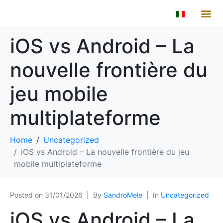
iOS vs Android – La
nouvelle frontière du
jeu mobile
multiplateforme
Home
Uncategorized
iOS vs Android – La nouvelle frontière du jeu
mobile multiplateforme
Posted on
31/01/2026
By
SandroMele
In
Uncategorized
iOS vs Android – La