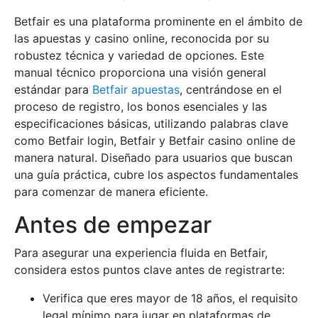
Betfair es una plataforma prominente en el ámbito de
las apuestas y casino online, reconocida por su
robustez técnica y variedad de opciones. Este
manual técnico proporciona una visión general
estándar para
Betfair apuestas
, centrándose en el
proceso de registro, los bonos esenciales y las
especificaciones básicas, utilizando palabras clave
como Betfair login, Betfair y Betfair casino online de
manera natural. Diseñado para usuarios que buscan
una guía práctica, cubre los aspectos fundamentales
para comenzar de manera eficiente.
Antes de empezar
Para asegurar una experiencia fluida en Betfair,
considera estos puntos clave antes de registrarte:
Verifica que eres mayor de 18 años, el requisito
legal mínimo para jugar en plataformas de