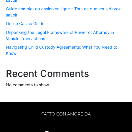
savoir
Guide complet du casino en ligne – Tout ce que vous devez
savoir
Online Casino Guide
Unpacking the Legal Framework of Power of Attorney in
Vehicle Transactions
Navigating Child Custody Agreements: What You Need to
Know
Recent Comments
No comments to show.
FATTO CON AMORE DA