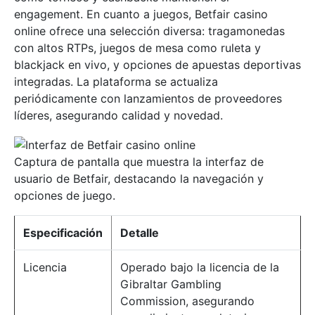
engagement. En cuanto a juegos, Betfair casino
online ofrece una selección diversa: tragamonedas
con altos RTPs, juegos de mesa como ruleta y
blackjack en vivo, y opciones de apuestas deportivas
integradas. La plataforma se actualiza
periódicamente con lanzamientos de proveedores
líderes, asegurando calidad y novedad.
Captura de pantalla que muestra la interfaz de
usuario de Betfair, destacando la navegación y
opciones de juego.
Especificación
Detalle
Licencia
Operado bajo la licencia de la
Gibraltar Gambling
Commission, asegurando