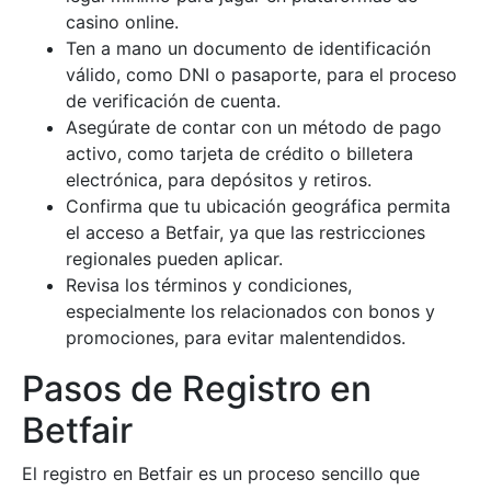
casino online.
Ten a mano un documento de identificación
válido, como DNI o pasaporte, para el proceso
de verificación de cuenta.
Asegúrate de contar con un método de pago
activo, como tarjeta de crédito o billetera
electrónica, para depósitos y retiros.
Confirma que tu ubicación geográfica permita
el acceso a Betfair, ya que las restricciones
regionales pueden aplicar.
Revisa los términos y condiciones,
especialmente los relacionados con bonos y
promociones, para evitar malentendidos.
Pasos de Registro en
Betfair
El registro en Betfair es un proceso sencillo que