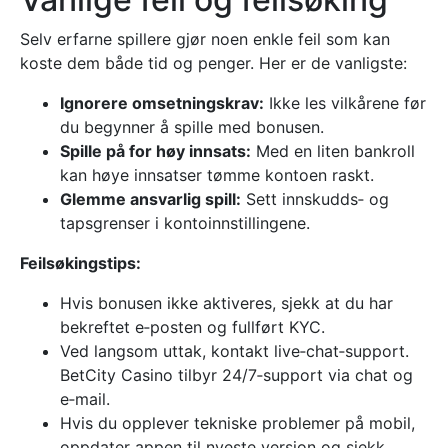
Selv erfarne spillere gjør noen enkle feil som kan
koste dem både tid og penger. Her er de vanligste:
Ignorere omsetningskrav:
Ikke les vilkårene før
du begynner å spille med bonusen.
Spille på for høy innsats:
Med en liten bankroll
kan høye innsatser tømme kontoen raskt.
Glemme ansvarlig spill:
Sett innskudds‑ og
tapsgrenser i kontoinnstillingene.
Feilsøkingstips:
Hvis bonusen ikke aktiveres, sjekk at du har
bekreftet e‑posten og fullført KYC.
Ved langsom uttak, kontakt live‑chat‑support.
BetCity Casino tilbyr 24/7‑support via chat og
e‑mail.
Hvis du opplever tekniske problemer på mobil,
oppdater appen til nyeste versjon og sjekk