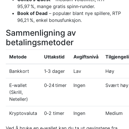
95,97 %, mange gratis spinn‑runder.
Book of Dead
– populær blant nye spillere, RTP
96,21 %, enkel bonusfunksjon.
Sammenligning av
betalingsmetoder
Metode
Uttakstid
Avgiftsnivå
Tilgjengel
Bankkort
1‑3 dager
Lav
Høy
E‑wallet
0‑24 timer
Ingen
Svært høy
(Skrill,
Neteller)
Kryptovaluta
0‑2 timer
Ingen
Medium
Ved å bruke en e‑wallet kan du ta ut gevinstene fra