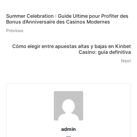
Summer Celebration : Guide Ultime pour Profiter des
Bonus d’Anniversaire des Casinos Modernes
Previous
Cómo elegir entre apuestas altas y bajas en Kinbet
Casino: guía definitiva
Next
admin