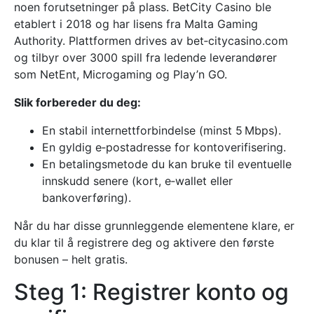
noen forutsetninger på plass. BetCity Casino ble
etablert i 2018 og har lisens fra Malta Gaming
Authority. Plattformen drives av bet‑citycasino.com
og tilbyr over 3000 spill fra ledende leverandører
som NetEnt, Microgaming og Play’n GO.
Slik forbereder du deg:
En stabil internettforbindelse (minst 5 Mbps).
En gyldig e‑postadresse for kontoverifisering.
En betalingsmetode du kan bruke til eventuelle
innskudd senere (kort, e‑wallet eller
bankoverføring).
Når du har disse grunnleggende elementene klare, er
du klar til å registrere deg og aktivere den første
bonusen – helt gratis.
Steg 1: Registrer konto og