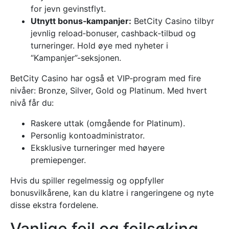
for jevn gevinstflyt.
Utnytt bonus‑kampanjer:
BetCity Casino tilbyr
jevnlig reload‑bonuser, cashback‑tilbud og
turneringer. Hold øye med nyheter i
“Kampanjer”-seksjonen.
BetCity Casino har også et VIP‑program med fire
nivåer: Bronze, Silver, Gold og Platinum. Med hvert
nivå får du:
Raskere uttak (omgående for Platinum).
Personlig kontoadministrator.
Eksklusive turneringer med høyere
premiepenger.
Hvis du spiller regelmessig og oppfyller
bonusvilkårene, kan du klatre i rangeringene og nyte
disse ekstra fordelene.
Vanlige feil og feilsøking