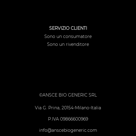
SERVIZIO CLIENTI
Sono un consumatore
Sono un rivenditore
©ANSCE BIO GENERIC SRL
Via G. Prina, 20154-Milano-Italia
P.IVA 09866600969
info@anscebiogeneric.com