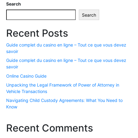
Search
Search
Recent Posts
Guide complet du casino en ligne – Tout ce que vous devez
savoir
Guide complet du casino en ligne – Tout ce que vous devez
savoir
Online Casino Guide
Unpacking the Legal Framework of Power of Attorney in
Vehicle Transactions
Navigating Child Custody Agreements: What You Need to
Know
Recent Comments