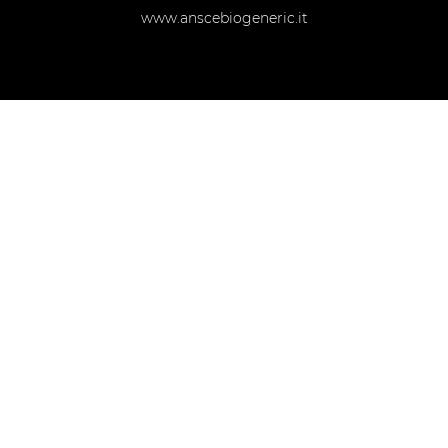
www.anscebiogeneric.it