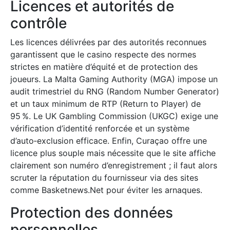
Licences et autorités de
contrôle
Les licences délivrées par des autorités reconnues
garantissent que le casino respecte des normes
strictes en matière d’équité et de protection des
joueurs. La Malta Gaming Authority (MGA) impose un
audit trimestriel du RNG (Random Number Generator)
et un taux minimum de RTP (Return to Player) de
95 %. Le UK Gambling Commission (UKGC) exige une
vérification d’identité renforcée et un système
d’auto‑exclusion efficace. Enfin, Curaçao offre une
licence plus souple mais nécessite que le site affiche
clairement son numéro d’enregistrement ; il faut alors
scruter la réputation du fournisseur via des sites
comme Basketnews.Net pour éviter les arnaques.
Protection des données
personnelles