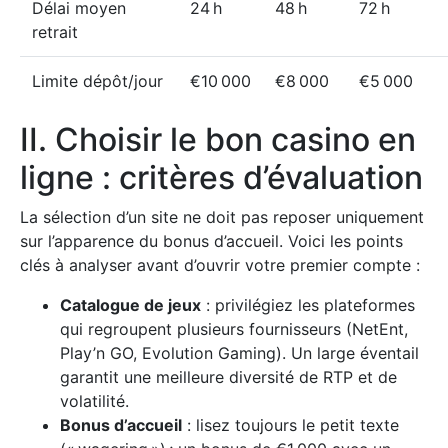
Délai moyen
24 h
48 h
72 h
retrait
Limite dépôt/jour
€10 000
€8 000
€5 000
II. Choisir le bon casino en
ligne : critères d’évaluation
La sélection d’un site ne doit pas reposer uniquement
sur l’apparence du bonus d’accueil. Voici les points
clés à analyser avant d’ouvrir votre premier compte :
Catalogue de jeux
: privilégiez les plateformes
qui regroupent plusieurs fournisseurs (NetEnt,
Play’n GO, Evolution Gaming). Un large éventail
garantit une meilleure diversité de RTP et de
volatilité.
Bonus d’accueil
: lisez toujours le petit texte