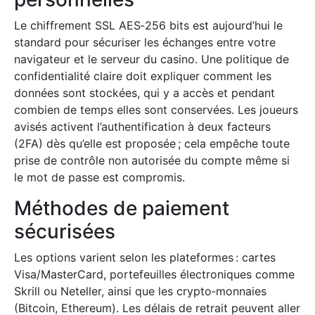
Le chiffrement SSL AES‑256 bits est aujourd’hui le
standard pour sécuriser les échanges entre votre
navigateur et le serveur du casino. Une politique de
confidentialité claire doit expliquer comment les
données sont stockées, qui y a accès et pendant
combien de temps elles sont conservées. Les joueurs
avisés activent l’authentification à deux facteurs
(2FA) dès qu’elle est proposée ; cela empêche toute
prise de contrôle non autorisée du compte même si
le mot de passe est compromis.
Méthodes de paiement
sécurisées
Les options varient selon les plateformes : cartes
Visa/MasterCard, portefeuilles électroniques comme
Skrill ou Neteller, ainsi que les crypto‑monnaies
(Bitcoin, Ethereum). Les délais de retrait peuvent aller