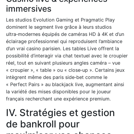
immersives
Les studios Evolution Gaming et Pragmatic Play
dominent le segment live grâce à leurs studios
ultra‑modernes équipés de caméras HD à 4K et d’un
éclairage professionnel qui reproduisent l’ambiance
d’un vrai casino parisien. Les tables Live offrent la
possibilité d’interagir via chat textuel avec le croupier
réel, tout en suivant plusieurs angles caméra – vue
« croupier », « table » ou « close‑up ». Certains jeux
intègrent même des paris side‑bet comme le
« Perfect Pairs » au blackjack live, augmentant ainsi
la variété des mises disponibles pour le joueur
français recherchant une expérience premium.
IV. Stratégies et gestion
de bankroll pour