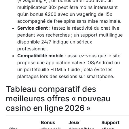
(« wagering ») ; un bonus de €1 000 avec un
multiplicateur 30x peut être moins intéressant
qu’un bonus €200 avec un wagering de 15x
accompagné de free spins sans mise maximale.
Service client
: testez la réactivité du chat live
pendant vos recherches ; un support multilingue
disponible 24/7 indique un sérieux
professionnel.
Compatibilité mobile
: assurez‑vous que le site
propose une application native iOS/Android ou
un portefeuille HTML5 fluide ; cela évite les
plantages lors des sessions sur smartphone.
Tableau comparatif des
meilleures offres « nouveau
casino en ligne 2026 »
Bonus
Jeux
Support