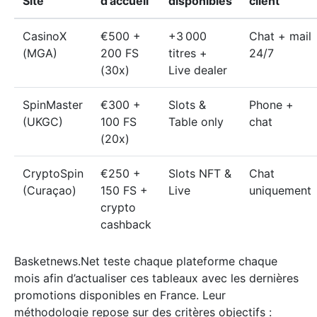
Site
d’accueil
disponibles
client
CasinoX
€500 +
+3 000
Chat + mail
(MGA)
200 FS
titres +
24/7
(30x)
Live dealer
SpinMaster
€300 +
Slots &
Phone +
(UKGC)
100 FS
Table only
chat
(20x)
CryptoSpin
€250 +
Slots NFT &
Chat
(Curaçao)
150 FS +
Live
uniquement
crypto
cashback
Basketnews.Net teste chaque plateforme chaque
mois afin d’actualiser ces tableaux avec les dernières
promotions disponibles en France. Leur
méthodologie repose sur des critères objectifs :