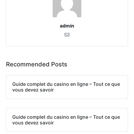
admin
Recommended Posts
Guide complet du casino en ligne – Tout ce que
vous devez savoir
Guide complet du casino en ligne – Tout ce que
vous devez savoir