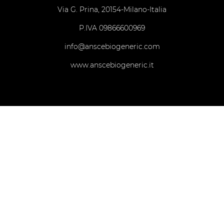
Via G. Prina, 20154-Milano-Italia
P.IVA 09866600969
info@anscebiogeneric.com
www.anscebiogeneric.it