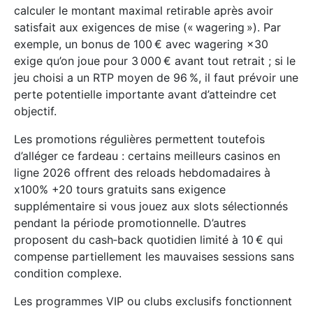
calculer le montant maximal retirable après avoir
satisfait aux exigences de mise (« wagering »). Par
exemple, un bonus de 100 € avec wagering ×30
exige qu’on joue pour 3 000 € avant tout retrait ; si le
jeu choisi a un RTP moyen de 96 %, il faut prévoir une
perte potentielle importante avant d’atteindre cet
objectif.
Les promotions régulières permettent toutefois
d’alléger ce fardeau : certains meilleurs casinos en
ligne 2026 offrent des reloads hebdomadaires à
x100% +20 tours gratuits sans exigence
supplémentaire si vous jouez aux slots sélectionnés
pendant la période promotionnelle. D’autres
proposent du cash‑back quotidien limité à 10 € qui
compense partiellement les mauvaises sessions sans
condition complexe.
Les programmes VIP ou clubs exclusifs fonctionnent