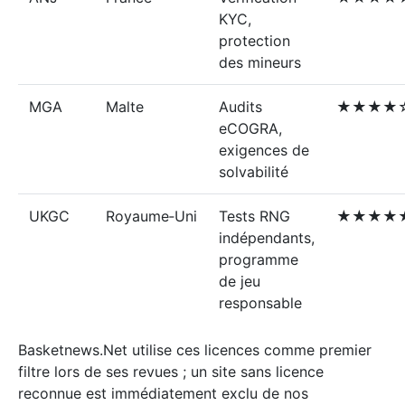
KYC,
protection
des mineurs
MGA
Malte
Audits
★★★★
eCOGRA,
exigences de
solvabilité
UKGC
Royaume‑Uni
Tests RNG
★★★★
indépendants,
programme
de jeu
responsable
Basketnews.Net utilise ces licences comme premier
filtre lors de ses revues ; un site sans licence
reconnue est immédiatement exclu de nos