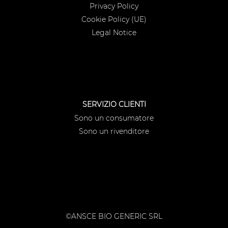
Privacy Policy
Cookie Policy (UE)
Legal Notice
SERVIZIO CLIENTI
Sono un consumatore
Sono un rivenditore
©ANSCE BIO GENERIC SRL