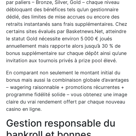
par paliers – Bronze, Silver, Gold – chaque niveau
débloquant des bénéfices tels qu’un gestionnaire
dédié, des limites de mise accrues ou encore des
retraits instantanés sans frais supplémentaires. Chez
certains sites évalués par Basketnews.Net, atteindre
le statut Gold nécessite environ 5 000 € joués
annuellement mais rapporte alors jusqu’à 30 % de
bonus supplémentaire sur chaque dépôt ainsi qu’une
invitation aux tournois privés à prize pool élevé.
En comparant non seulement le montant initial du
bonus mais aussi la combinaison globale d’avantages
– wagering raisonnable + promotions récurrentes +
programme fidélité solide – vous obtenez une image
claire du vrai rendement offert par chaque nouveau
casino en ligne.
Gestion responsable du
bankroll et bonnes