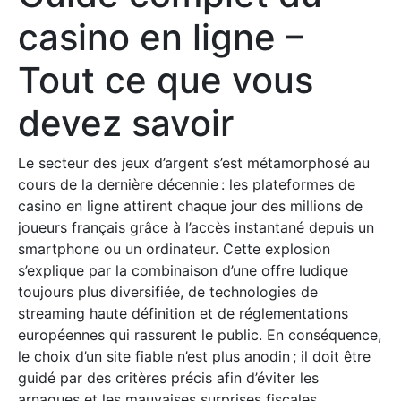
casino en ligne –
Tout ce que vous
devez savoir
Le secteur des jeux d’argent s’est métamorphosé au
cours de la dernière décennie : les plateformes de
casino en ligne attirent chaque jour des millions de
joueurs français grâce à l’accès instantané depuis un
smartphone ou un ordinateur. Cette explosion
s’explique par la combinaison d’une offre ludique
toujours plus diversifiée, de technologies de
streaming haute définition et de réglementations
européennes qui rassurent le public. En conséquence,
le choix d’un site fiable n’est plus anodin ; il doit être
guidé par des critères précis afin d’éviter les
arnaques et les mauvaises surprises fiscales.