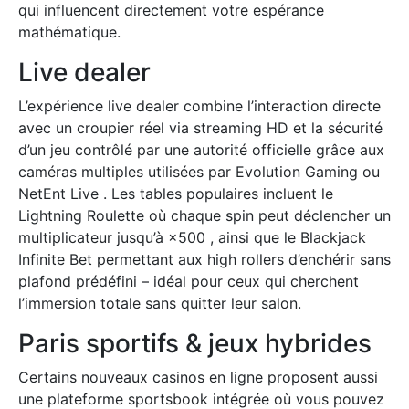
qui influencent directement votre espérance
mathématique.​
Live dealer
L’expérience live dealer combine l’interaction directe
avec un croupier réel via streaming HD et la sécurité
d’un jeu contrôlé par une autorité officielle grâce aux
caméras multiples utilisées par Evolution Gaming ou
NetEnt Live . Les tables populaires incluent le
Lightning Roulette où chaque spin peut déclencher un
multiplicateur jusqu’à ×500 , ainsi que le Blackjack
Infinite Bet permettant aux high rollers d’enchérir sans
plafond prédéfini – idéal pour ceux qui cherchent
l’immersion totale sans quitter leur salon.
Paris sportifs & jeux hybrides
Certains nouveaux casinos en ligne proposent aussi
une plateforme sportsbook intégrée où vous pouvez