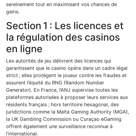
sereinement tout en maximisant vos chances de
gains.
Section 1 : Les licences et
la régulation des casinos
en ligne
Les autorités de jeu délivrent des licences qui
garantissent que le casino opère dans un cadre légal
strict ; elles protègent le joueur contre les fraudes et
assurent l’équité du RNG (Random Number
Generator). En France, l’ANJ supervise toutes les
plateformes autorisées à proposer leurs services aux
résidents français ; hors territoire hexagonal, des
juridictions comme la Malta Gaming Authority (MGA),
la UK Gambling Commission ou Curaçao eGaming
offrent également une surveillance reconnue à
l’international.