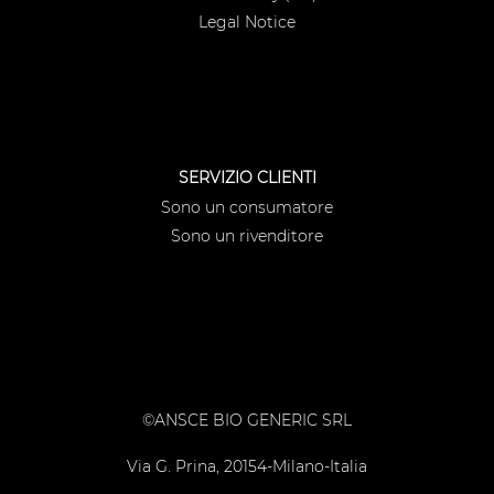
Legal Notice
SERVIZIO CLIENTI
Sono un consumatore
Sono un rivenditore
©ANSCE BIO GENERIC SRL
Via G. Prina, 20154-Milano-Italia