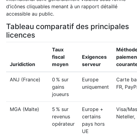
d’icônes cliquables menant à un rapport détaillé
accessible au public.
Tableau comparatif des principales
licences
Taux
Méthod
fiscal
Exigences
paiemen
Juridiction
moyen
serveur
courant
ANJ (France)
0 % sur
Europe
Carte ba
gains
uniquement
FR, PayPa
joueurs
MGA (Malte)
5 % sur
Europe +
Visa/Mas
revenus
certains
Neteller,
opérateur
pays hors
UE