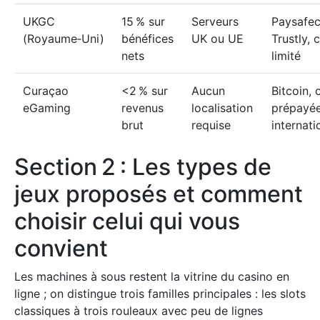
UKGC
15 % sur
Serveurs
Paysafec
(Royaume‑Uni)
bénéfices
UK ou UE
Trustly, 
nets
limité
Curaçao
<2 % sur
Aucun
Bitcoin, 
eGaming
revenus
localisation
prépayé
brut
requise
internati
Section 2 : Les types de
jeux proposés et comment
choisir celui qui vous
convient
Les machines à sous restent la vitrine du casino en
ligne ; on distingue trois familles principales : les slots
classiques à trois rouleaux avec peu de lignes