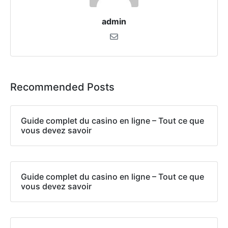
admin
Recommended Posts
Guide complet du casino en ligne – Tout ce que
vous devez savoir
Guide complet du casino en ligne – Tout ce que
vous devez savoir