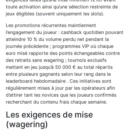
toute activation ainsi qu’une sélection restreinte de
jeux éligibles (souvent uniquement les slots).
Les promotions récurrentes maintiennent
l’engagement du joueur : cashback quotidien pouvant
atteindre 10 % du volume perdu net pendant la
journée précédente ; programmes VIP où chaque
euro misé rapporte des points échangeables contre
des retraits sans wagering ; tournois exclusifs
mettant en jeu jusqu’à 50 000 € au total répartis
entre plusieurs gagnants selon leur rang dans le
leaderboard hebdomadaire . Ces initiatives sont
régulièrement mises à jour par les opérateurs afin
d’attirer tant les novices que les joueurs confirmés
recherchant du contenu frais chaque semaine.
Les exigences de mise
(wagering)