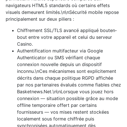
navigateurs HTML5 standards où certains effets
visuels demeurent limités.\n\nSécurité mobile repose
principalement sur deux piliers :
Chiffrement SSL/TLS avancé appliqué bout­en­
bout entre votre appareil et celui du serveur
Casino.
Authentification multifacteur via Google
Authenticator ou SMS vérifiant chaque
connexion nouvelle depuis un dispositif
inconnu.\nCes mécanismes sont explicitement
décrits dans chaque politique RGPD affichée
par nos partenaires évalués comme fiables chez
Basketnews.Net.\n\nLorsque vous jouez hors
connexion — situation possible grâce au mode
offline temporaire offert par certains
fournisseurs — vos mises restent stockées
localement sous forme chiffrée puis
synchronisées automatiquement dès