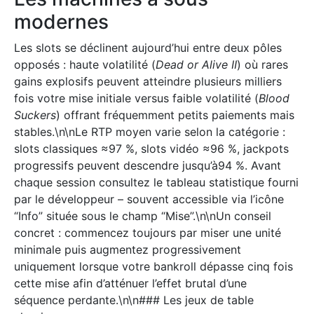
modernes
Les slots se déclinent aujourd’hui entre deux pôles
opposés : haute volatilité (
Dead or Alive II
) où rares
gains explosifs peuvent atteindre plusieurs milliers
fois votre mise initiale versus faible volatilité (
Blood
Suckers
) offrant fréquemment petits paiements mais
stables.\n\nLe RTP moyen varie selon la catégorie :
slots classiques ≈97 %, slots vidéo ≈96 %, jackpots
progressifs peuvent descendre jusqu’à94 %. Avant
chaque session consultez le tableau statistique fourni
par le développeur – souvent accessible via l’icône
“Info” située sous le champ “Mise”.\n\nUn conseil
concret : commencez toujours par miser une unité
minimale puis augmentez progressivement
uniquement lorsque votre bankroll dépasse cinq fois
cette mise afin d’atténuer l’effet brutal d’une
séquence perdante.\n\n### Les jeux de table