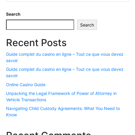
Search
Search
Recent Posts
Guide complet du casino en ligne – Tout ce que vous devez
savoir
Guide complet du casino en ligne – Tout ce que vous devez
savoir
Online Casino Guide
Unpacking the Legal Framework of Power of Attorney in
Vehicle Transactions
Navigating Child Custody Agreements: What You Need to
Know