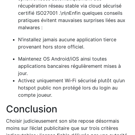
récupération réseau stable via cloud sécurisé
certifié ISO27001 .\n\nEnfin quelques conseils
pratiques évitent mauvaises surprises liées aux
malwares :
N’installez jamais aucune application tierce
provenant hors store officiel.
Maintenez OS Android/iOS ainsi toutes
applications bancaires régulièrement mises à
jour.
Activez uniquement Wi‑Fi sécurisé plutôt qu’un
hotspot public non protégé lors du login au
compte joueur.
Conclusion
Choisir judicieusement son site repose désormais
moins sur l’éclat publicitaire que sur trois critères