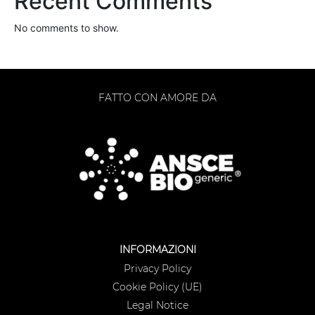
Recent Comments
No comments to show.
FATTO CON AMORE DA
INFORMAZIONI
Privacy Policy
Cookie Policy (UE)
Legal Notice