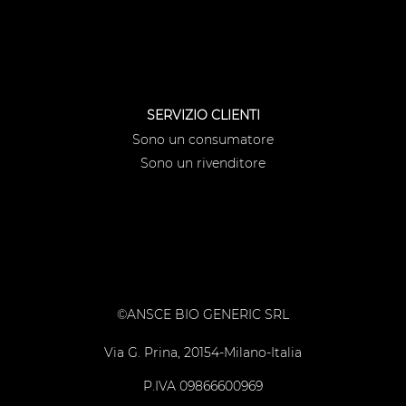
SERVIZIO CLIENTI
Sono un consumatore
Sono un rivenditore
©ANSCE BIO GENERIC SRL
Via G. Prina, 20154-Milano-Italia
P.IVA 09866600969