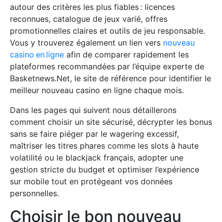
autour des critères les plus fiables : licences
reconnues, catalogue de jeux varié, offres
promotionnelles claires et outils de jeu responsable.
Vous y trouverez également un lien vers
nouveau
casino en ligne
afin de comparer rapidement les
plateformes recommandées par l’équipe experte de
Basketnews.Net, le site de référence pour identifier le
meilleur nouveau casino en ligne chaque mois.
Dans les pages qui suivent nous détaillerons
comment choisir un site sécurisé, décrypter les bonus
sans se faire piéger par le wagering excessif,
maîtriser les titres phares comme les slots à haute
volatilité ou le blackjack français, adopter une
gestion stricte du budget et optimiser l’expérience
sur mobile tout en protégeant vos données
personnelles.
Choisir le bon nouveau