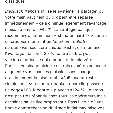
classiques
Blackjack français
utilise le système “la partage” où
votre main vaut neuf ou dix peut être séparée
immédiatement – cela diminue légèrement l’avantage
maison à environ 0·42 %. La stratégie basique
recommande notamment « stand on hard 17 » contre
un croupier montrant un As.\n\nEn
roulette
européenne
, seul zéro unique existe ; cela ramène
l’avantage maison à 2·7 % contre 5·26 % pour sa
version américaine qui comporte double zéro.
Parier « voisinage plein » sur trois numéros adjacents
augmente vos chances globales sans changer
drastiquement la mise totale.\n\nBaccarat reste
simple : misez toujours « banker » car elle possède
un edge≈1·06 % contre « player »≈1·24 %. Le craps
n’est pas très répandu chez tous les opérateurs mais
certaines salles live proposent « Pass Line » où une
bonne compréhension du tirage initial maximise vos