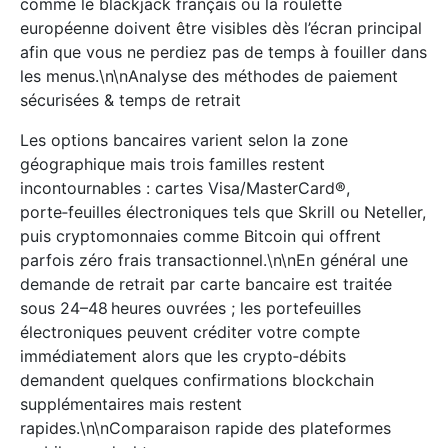
comme le blackjack français ou la roulette
européenne doivent être visibles dès l’écran principal
afin que vous ne perdiez pas de temps à fouiller dans
les menus.\n\nAnalyse des méthodes de paiement
sécurisées & temps de retrait
Les options bancaires varient selon la zone
géographique mais trois familles restent
incontournables : cartes Visa/MasterCard®,
porte‑feuilles électroniques tels que Skrill ou Neteller,
puis cryptomonnaies comme Bitcoin qui offrent
parfois zéro frais transactionnel.\n\nEn général une
demande de retrait par carte bancaire est traitée
sous 24–48 heures ouvrées ; les portefeuilles
électroniques peuvent créditer votre compte
immédiatement alors que les crypto‑débits
demandent quelques confirmations blockchain
supplémentaires mais restent
rapides.\n\nComparaison rapide des plateformes