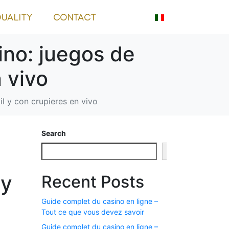
UALITY
CONTACT
ino: juegos de
 vivo
l y con crupieres en vivo
Search
Search
 y
Recent Posts
Guide complet du casino en ligne –
Tout ce que vous devez savoir
Guide complet du casino en ligne –