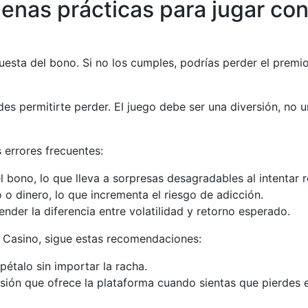
enas prácticas para jugar co
uesta del bono. Si no los cumples, podrías perder el premio
es permitirte perder. El juego debe ser una diversión, no 
 errores frecuentes:
 bono, lo que lleva a sorpresas desagradables al intentar re
 o dinero, lo que incrementa el riesgo de adicción.
nder la diferencia entre volatilidad y retorno esperado.
 Casino, sigue estas recomendaciones:
pétalo sin importar la racha.
usión que ofrece la plataforma cuando sientas que pierdes e