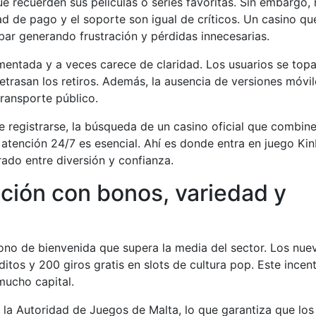
 recuerden sus películas o series favoritas. Sin embargo,
ad de pago y el soporte son igual de críticos. Un casino qu
bar generando frustración y pérdidas innecesarias.
gmentada y a veces carece de claridad. Los usuarios se top
retrasan los retiros. Además, la ausencia de versiones móvil
transporte público.
 registrarse, la búsqueda de un casino oficial que combin
atención 24/7 es esencial. Ahí es donde entra en juego Kin
ado entre diversión y confianza.
ución con bonos, variedad y
ono de bienvenida que supera la media del sector. Los nue
itos y 200 giros gratis en slots de cultura pop. Este incen
 mucho capital.
r la Autoridad de Juegos de Malta, lo que garantiza que los