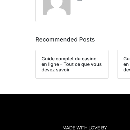
Recommended Posts
Guide complet du casino
Gu
en ligne – Tout ce que vous
en 
devez savoir
de
MADE WITH LOVE BY