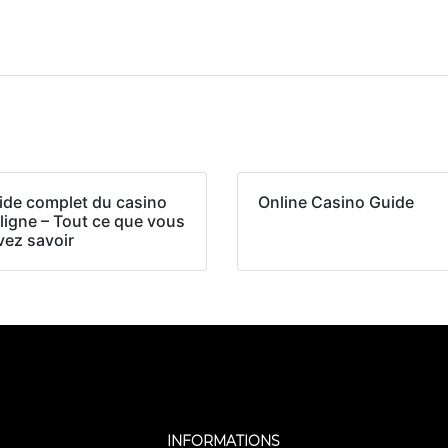
ide complet du casino
Online Casino Guide
ligne – Tout ce que vous
vez savoir
INFORMATIONS