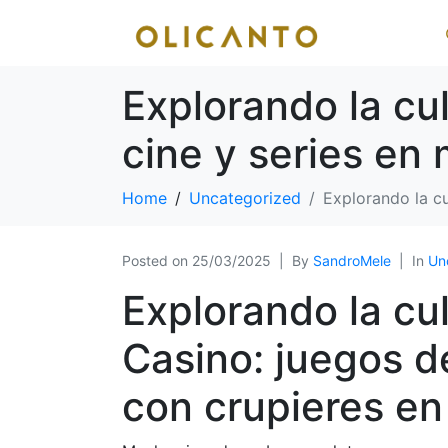
Explorando la cu
cine y series en 
Home
Uncategorized
Explorando la cu
Posted on
25/03/2025
By
SandroMele
In
Un
Explorando la cu
Casino: juegos de
con crupieres en