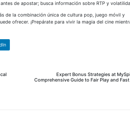
 antes de apostar; busca información sobre RTP y volatilid
rás de la combinación única de cultura pop, juego móvil y
ede ofrecer. ¡Prepárate para vivir la magia del cine mientr
dIn
cal
Expert Bonus Strategies at MySp
Comprehensive Guide to Fair Play and Fas