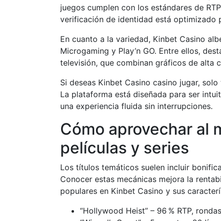
juegos cumplen con los estándares de RTP (
verificación de identidad está optimizado 
En cuanto a la variedad, Kinbet Casino a
Microgaming y Play’n GO. Entre ellos, dest
televisión, que combinan gráficos de alta 
Si deseas Kinbet Casino casino jugar, solo 
La plataforma está diseñada para ser intui
una experiencia fluida sin interrupciones.
Cómo aprovechar al m
películas y series
Los títulos temáticos suelen incluir bonific
Conocer estas mecánicas mejora la rentabil
populares en Kinbet Casino y sus caracterí
“Hollywood Heist” – 96 % RTP, rondas 