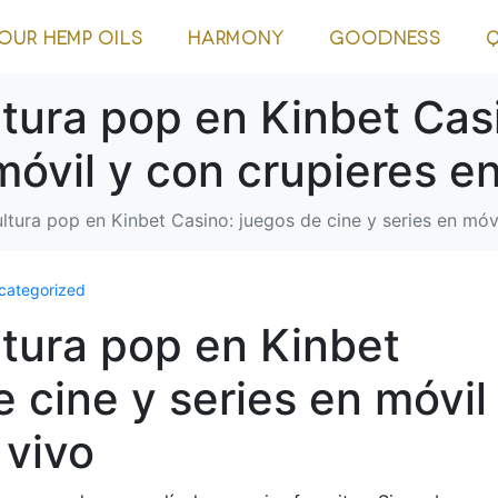
OUR HEMP OILS
HARMONY
GOODNESS
Q
ltura pop en Kinbet Cas
móvil y con crupieres en
ltura pop en Kinbet Casino: juegos de cine y series en móvi
categorized
ltura pop en Kinbet
 cine y series en móvil
 vivo