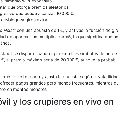
as, símbolo wild expansivo.
reta” que otorga premios aleatorios.
resivo que puede alcanzar 10 000 €.
e desbloquea giros extra.
d Heist”
con una apuesta de 1 €, y activas la función de gir
dad de aparecer un multiplicador x5, lo que significa que u
tánea.
 jackpot se dispara cuando aparecen tres símbolos de héroe
 2 €, el premio máximo sería de 20 000 €, aunque la probabi
 presupuesto diario y ajusta la apuesta según el volatilida
n ofrecer pagos grandes pero menos frecuentes, mientras q
pero en montos menores.
vil y los crupieres en vivo en