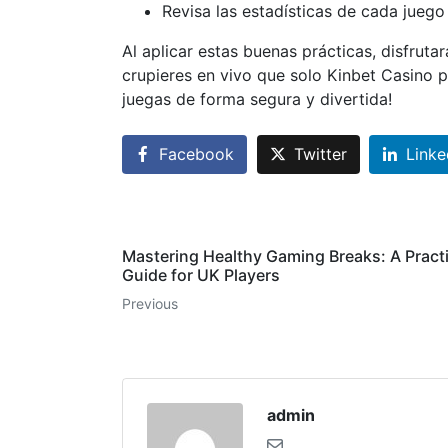
Revisa las estadísticas de cada juego
Al aplicar estas buenas prácticas, disfruta
crupieres en vivo que solo Kinbet Casino pu
juegas de forma segura y divertida!
Facebook
Twitter
Linke
Mastering Healthy Gaming Breaks: A Practi
Guide for UK Players
Previous
admin