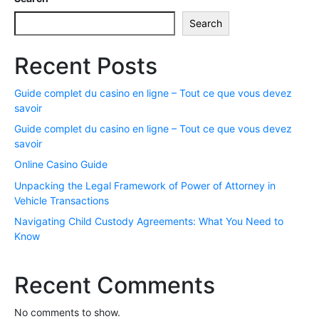
Search
Recent Posts
Guide complet du casino en ligne – Tout ce que vous devez
savoir
Guide complet du casino en ligne – Tout ce que vous devez
savoir
Online Casino Guide
Unpacking the Legal Framework of Power of Attorney in
Vehicle Transactions
Navigating Child Custody Agreements: What You Need to
Know
Recent Comments
No comments to show.