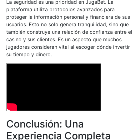
La seguridad es una prioridad en JugaBet. La
plataforma utiliza protocolos avanzados para
proteger la información personal y financiera de sus
usuarios. Esto no solo genera tranquilidad, sino que
también construye una relación de confianza entre el
casino y sus clientes. Es un aspecto que muchos
jugadores consideran vital al escoger dónde invertir
su tiempo y dinero.
Conclusión: Una
Experiencia Completa