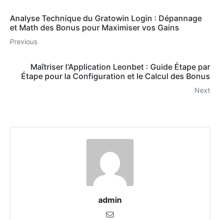
Analyse Technique du Gratowin Login : Dépannage
et Math des Bonus pour Maximiser vos Gains
Previous
Maîtriser l'Application Leonbet : Guide Étape par
Étape pour la Configuration et le Calcul des Bonus
Next
admin