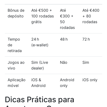
Bônus de
Até €500 +
Até
Até €400
depósito
100 rodadas
€300 +
+ 80
grátis
50
rodadas
rodadas
Tempo
24 h
48 h
72 h
de
(e‑wallet)
retirada
Jogos ao
Sim (Live
Não
Sim
vivo
dealer)
Aplicação
iOS &
Android
iOS only
móvel
Android
only
Dicas Práticas para