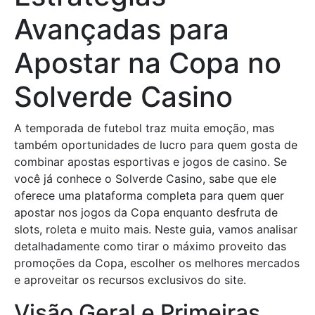
Avançadas para
Apostar na Copa no
Solverde Casino
A temporada de futebol traz muita emoção, mas
também oportunidades de lucro para quem gosta de
combinar apostas esportivas e jogos de casino. Se
você já conhece o Solverde Casino, sabe que ele
oferece uma plataforma completa para quem quer
apostar nos jogos da Copa enquanto desfruta de
slots, roleta e muito mais. Neste guia, vamos analisar
detalhadamente como tirar o máximo proveito das
promoções da Copa, escolher os melhores mercados
e aproveitar os recursos exclusivos do site.
Visão Geral e Primeiras