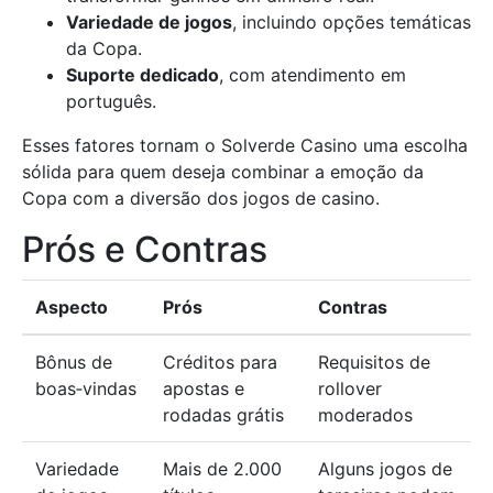
Variedade de jogos
, incluindo opções temáticas
da Copa.
Suporte dedicado
, com atendimento em
português.
Esses fatores tornam o Solverde Casino uma escolha
sólida para quem deseja combinar a emoção da
Copa com a diversão dos jogos de casino.
Prós e Contras
Aspecto
Prós
Contras
Bônus de
Créditos para
Requisitos de
boas‑vindas
apostas e
rollover
rodadas grátis
moderados
Variedade
Mais de 2.000
Alguns jogos de