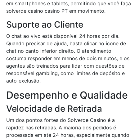
em smartphones e tablets, permitindo que você faça
solverde casino casino PT em movimento.
Suporte ao Cliente
O chat ao vivo está disponível 24 horas por dia.
Quando precisar de ajuda, basta clicar no ícone de
chat no canto inferior direito. O atendimento
costuma responder em menos de dois minutos, e os
agentes são treinados para lidar com questões de
responsável gambling, como limites de depósito e
auto‑exclusão.
Desempenho e Qualidade
Velocidade de Retirada
Um dos pontos fortes do Solverde Casino é a
rapidez nas retiradas. A maioria dos pedidos é
processada em até 24 horas, especialmente quando