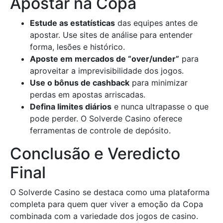
Apostar na Copa
Estude as estatísticas
das equipes antes de
apostar. Use sites de análise para entender
forma, lesões e histórico.
Aposte em mercados de “over/under”
para
aproveitar a imprevisibilidade dos jogos.
Use o bônus de cashback
para minimizar
perdas em apostas arriscadas.
Defina limites diários
e nunca ultrapasse o que
pode perder. O Solverde Casino oferece
ferramentas de controle de depósito.
Conclusão e Veredicto
Final
O Solverde Casino se destaca como uma plataforma
completa para quem quer viver a emoção da Copa
combinada com a variedade dos jogos de casino.