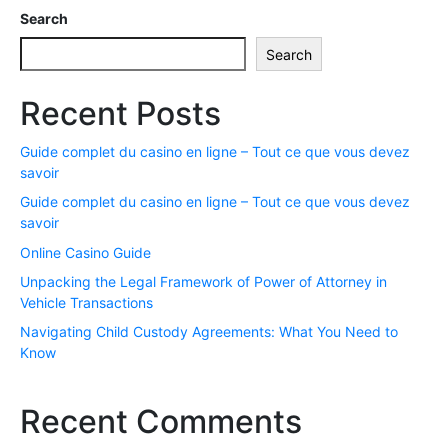
Search
Search
Recent Posts
Guide complet du casino en ligne – Tout ce que vous devez
savoir
Guide complet du casino en ligne – Tout ce que vous devez
savoir
Online Casino Guide
Unpacking the Legal Framework of Power of Attorney in
Vehicle Transactions
Navigating Child Custody Agreements: What You Need to
Know
Recent Comments