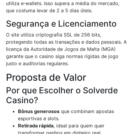
utiliza e‑wallets. Isso supera a média do mercado,
que costuma levar de 2 a 5 dias úteis.
Segurança e Licenciamento
O site utiliza criptografia SSL de 256 bits,
protegendo todas as transações e dados pessoais. A
licença da Autoridade de Jogos de Malta (MGA)
garante que o casino siga normas rígidas de jogo
justo e auditorias regulares.
Proposta de Valor
Por que Escolher o Solverde
Casino?
Bônus generosos
que combinam apostas
esportivas e slots.
Retirada rápida
, ideal para quem quer
transformar ganhos em dinheiro real.