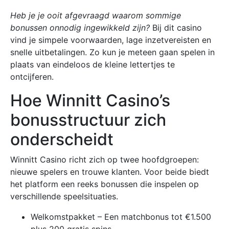
Heb je je ooit afgevraagd waarom sommige
bonussen onnodig ingewikkeld zijn?
Bij dit casino
vind je simpele voorwaarden, lage inzetvereisten en
snelle uitbetalingen. Zo kun je meteen gaan spelen in
plaats van eindeloos de kleine lettertjes te
ontcijferen.
Hoe Winnitt Casino’s
bonusstructuur zich
onderscheidt
Winnitt Casino richt zich op twee hoofdgroepen:
nieuwe spelers en trouwe klanten. Voor beide biedt
het platform een reeks bonussen die inspelen op
verschillende speelsituaties.
Welkomstpakket – Een matchbonus tot €1.500