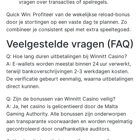
vragen over transacties of spelregels.
Quick Win: Profiteer van de wekelijkse reload‑bonus
door je stortingen op een vaste dag te plannen. Zo
combineer je consistent spel met extra speeltegoed.
Veelgestelde vragen (FAQ)
Q: Hoe lang duren uitbetalingen bij Winnitt Casino?
A: E-wallets worden meestal binnen 24 uur verwerkt,
terwijl bankoverschrijvingen 2‑3 werkdagen kosten.
De verificatie gebeurt eenmalig, waarna uitbetalingen
direct kunnen.
Q: Zijn de bonussen van Winnitt Casino veilig?
A: Ja, het casino is gelicentieerd door de Malta
Gaming Authority. Alle bonussen zijn onderworpen
aan transparante voorwaarden en worden regelmatig
gecontroleerd door onafhankelijke auditors.