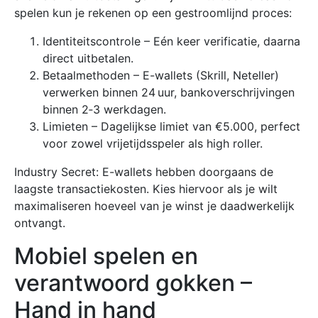
spelen kun je rekenen op een gestroomlijnd proces:
Identiteitscontrole – Eén keer verificatie, daarna
direct uitbetalen.
Betaalmethoden – E-wallets (Skrill, Neteller)
verwerken binnen 24 uur, bankoverschrijvingen
binnen 2‑3 werkdagen.
Limieten – Dagelijkse limiet van €5.000, perfect
voor zowel vrijetijdsspeler als high roller.
Industry Secret: E-wallets hebben doorgaans de
laagste transactiekosten. Kies hiervoor als je wilt
maximaliseren hoeveel van je winst je daadwerkelijk
ontvangt.
Mobiel spelen en
verantwoord gokken –
Hand in hand