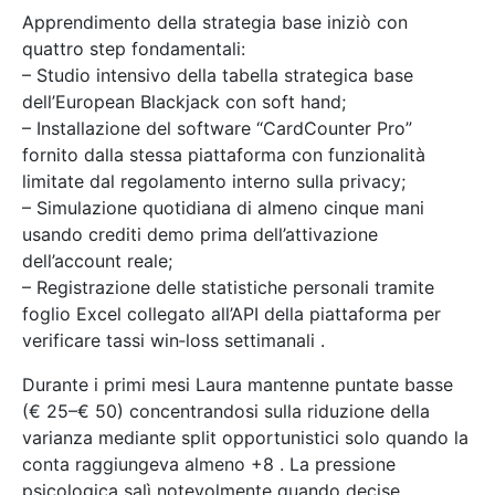
Apprendimento della strategia base iniziò con
quattro step fondamentali:
– Studio intensivo della tabella strategica base
dell’European Blackjack con soft hand;
– Installazione del software “CardCounter Pro”
fornito dalla stessa piattaforma con funzionalità
limitate dal regolamento interno sulla privacy;
– Simulazione quotidiana di almeno cinque mani
usando crediti demo prima dell’attivazione
dell’account reale;
– Registrazione delle statistiche personali tramite
foglio Excel collegato all’API della piattaforma per
verificare tassi win‑loss settimanali .
Durante i primi mesi Laura mantenne puntate basse
(€ 25–€ 50) concentrandosi sulla riduzione della
varianza mediante split opportunistici solo quando la
conta raggiungeva almeno +8 . La pressione
psicologica salì notevolmente quando decise