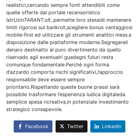
realistici,cercando sempre fonti attendibili come
quelle offerte dal portale recensoristico
IstrUzinTARANT.oIt
, permette loro stessidi mantenere
limiti rigorosi sul bankroll,scegliere bonus vantaggiosi
mobile‑first ed utilizzare gli strumenti analitici mess​ a
disposizione dalle piattaforme moderne.Segregareil
denaro destinatto al puro divertimento da quello
riservado agli eventual­ri guadagni futuri resta
comunque fondamentale.Perché ogni forma
d’azzardo comporta rischі significativi,l’approccio
responsabile deve essere sempre
prioritario.Rispettando queste buone prassi sarà
possibile trasformare l’esperienza ludica digitaleda
semplice spesa ricreativa,in potenziale investimento
strategico consapevole.​
Facebook
Twitter
LinkedIn