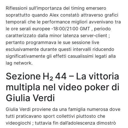
Riflessioni sull’importanza del timing emersero
soprattutto quando Alex constatò attraverso grafici
temporali che le performance migliori avvenivano tra
le ore serali europee ‑18:00/21:00 GMT , periodo
caratterizzato dalla minor latenza server‑client ;
pertanto programmava le sue sessione live
esclusivamente durante questi intervalli riducendo
significativamente gli effetti casualissimi legati alla
lag network.
Sezione H₂ 44 – La vittoria
multipla nel video poker di
Giulia Verdi
Giulia Verdi proviene da una famiglia numerosa dove
tutti praticavano sport collettivi piuttosto che
videogiochi ; tuttavia fin dall’adolescenza dimostrò