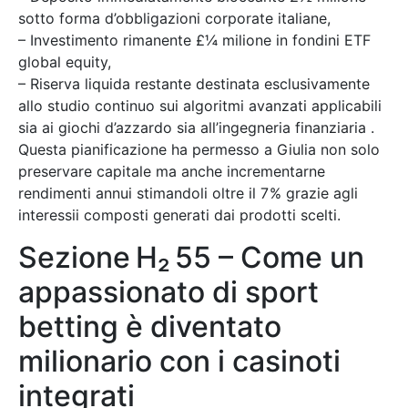
sotto forma d’obbligazioni corporate italiane,
– Investimento rimanente £¼ milione in fondini ETF
global equity,
– Riserva liquida restante destinata esclusivamente
allo studio continuo sui algoritmi avanzati applicabili
sia ai giochi d’azzardo sia all’ingegneria finanziaria .
Questa pianificazione ha permesso a Giulia non solo
preservare capitale ma anche incrementarne
rendimenti annui stimandoli oltre il ‎7 %‎ grazie agli
interessii composti generati dai prodotti scelti.
Sezione H₂ 55 – Come un
appassionato di sport
betting è diventato
milionario con i casinoti
integrati