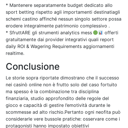
* Mantenere separatamente budget dedicato allo
sport betting rispetto agli import­amenti destin­at­i­agli
schemi cas­tino affinché nessun singolo settore possa
erodere integralmente patrimonio complessivo .
* SfruttARE gli strumenti analytics mess ⁠⁠⁠⁠⁠⁠⁠⁠⁠⁮‍‍‌‌​
offerti
gratuitamente dai provider integrativi quali report
daily ROI & Wagering Requirements aggiornamenti
realtime.
Conclusione
Le storie sopra riportate dimostrano che il successo
nei casinò online non è frutto solo del caso fortuito
ma spesso è la combinazione tra disciplina
finanziaria, studio approfondito delle regole del
gioco e capacità di gestire l’emotività durante le
scommesse ad alto rischio.Pertanto ogni neofita può
considerarle vere bussole pratiche: osservare come i
protagonisti hanno impostato obiettivi