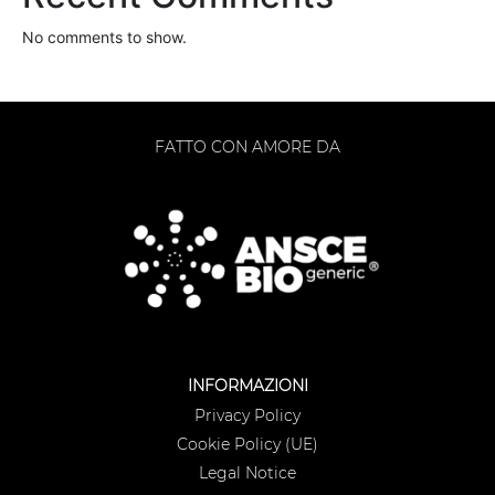
No comments to show.
FATTO CON AMORE DA
INFORMAZIONI
Privacy Policy
Cookie Policy (UE)
Legal Notice