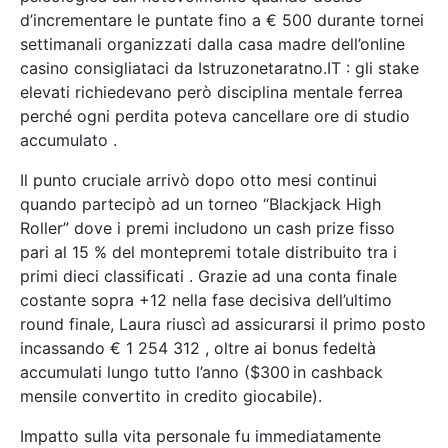
d’incrementare le puntate fino a € 500 durante tornei
settimanali organizzati dalla casa madre dell’online
casino consigliataci da Istruzonetaratno.IT : gli stake
elevati richiedevano però disciplina mentale ferrea
perché ogni perdita poteva cancellare ore di studio
accumulato .
Il punto cruciale arrivò dopo otto mesi continui
quando partecipò ad un torneo “Blackjack High
Roller” dove i premi includono un cash prize fisso
pari al 15 % del montepremi totale distribuito tra i
primi dieci classificati . Grazie ad una conta finale
costante sopra +12 nella fase decisiva dell’ultimo
round finale, Laura riuscì ad assicurarsi il primo posto
incassando € 1 254 312 , oltre ai bonus fedeltà
accumulati lungo tutto l’anno ($​300 in cashback
mensile convertito in credito giocabile).
Impatto sulla vita personale fu immediatamente