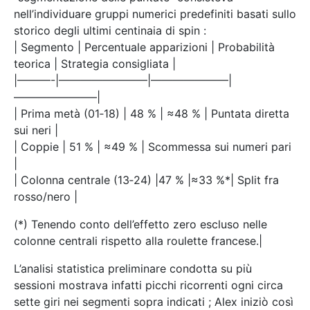
nell’individuare gruppi numerici predefiniti basati sullo
storico degli ultimi centinaia di spin :
| Segmento | Percentuale apparizioni | Probabilità
teorica | Strategia consigliata |
|———-|————————|———————|
———————–|
| Prima metà (01‑18) | 48 % | ≈48 % | Puntata diretta
sui neri |
| Coppie | 51 % | ≈49 % | Scommessa sui numeri pari
|
| Colonna centrale (13‑24) |47 % |≈33 %*| Split fra
rosso/nero |
(*) Tenendo conto dell’effetto zero escluso nelle
colonne centrali rispetto alla roulette francese.|
L’analisi statistica preliminare condotta su più
sessioni mostrava infatti picchi ricorrenti ogni circa
sette giri nei segmenti sopra indicati ; Alex iniziò così