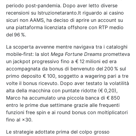
periodo post‑pandemia. Dopo aver letto diverse
recensioni su Istruzionetaranto.It riguardo ai casino
sicuri non AAMS, ha deciso di aprire un account su
una piattaforma licenziata offshore con RTP medio
del 96 %.
La scoperta avvenne mentre navigava tra i cataloghi
mobile‑first: la slot
Mega Fortune Dreams
prometteva
un jackpot progressivo fino a € 12 milioni ed era
accompagnata da bonus di benvenuto del 200 % sul
primo deposito € 100, soggetto a wagering pari a tre
volte il bonus ricevuto. Dopo aver testato la volatilità
alta della macchina con puntate ridotte (€ 0,20),
Marco ha accumulato una piccola banca di € 850
entro le prime due settimane grazie alle frequenti
funzioni free spin e ai round bonus con moltiplicatori
fino al ×30.
Le strategie adottate prima del colpo grosso