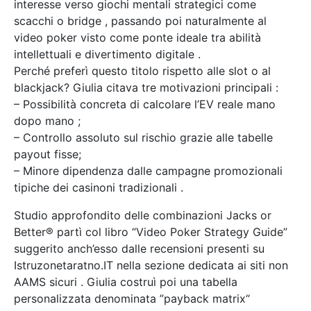
interesse verso giochi mentali strategici come
scacchi o bridge , passando poi naturalmente al
video poker visto come ponte ideale tra abilità
intellettuali e divertimento digitale .
Perché preferì questo titolo rispetto alle slot o al
blackjack? Giulia citava tre motivazioni principali :
– Possibilità concreta di calcolare l’EV reale mano
dopo mano ;
– Controllo assoluto sul rischio grazie alle tabelle
payout fisse;
– Minore dipendenza dalle campagne promozionali
tipiche dei casinoni tradizionali .
Studio approfondito delle combinazioni Jacks or
Better® partì col libro “Video Poker Strategy Guide”
suggerito anch’esso dalle recensioni presenti su
Istruzonetaratno.IT nella sezione dedicata ai siti non
AAMS sicuri . Giulia costruì poi una tabella
personalizzata denominata ”payback matrix“