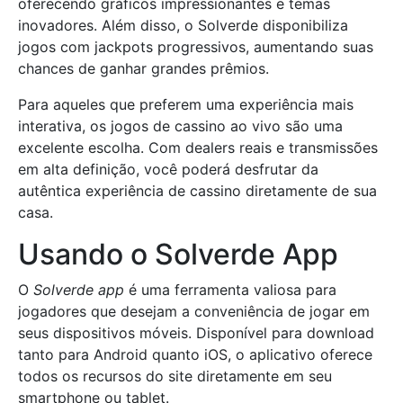
oferecendo gráficos impressionantes e temas
inovadores. Além disso, o Solverde disponibiliza
jogos com jackpots progressivos, aumentando suas
chances de ganhar grandes prêmios.
Para aqueles que preferem uma experiência mais
interativa, os jogos de cassino ao vivo são uma
excelente escolha. Com dealers reais e transmissões
em alta definição, você poderá desfrutar da
autêntica experiência de cassino diretamente de sua
casa.
Usando o Solverde App
O
Solverde app
é uma ferramenta valiosa para
jogadores que desejam a conveniência de jogar em
seus dispositivos móveis. Disponível para download
tanto para Android quanto iOS, o aplicativo oferece
todos os recursos do site diretamente em seu
smartphone ou tablet.