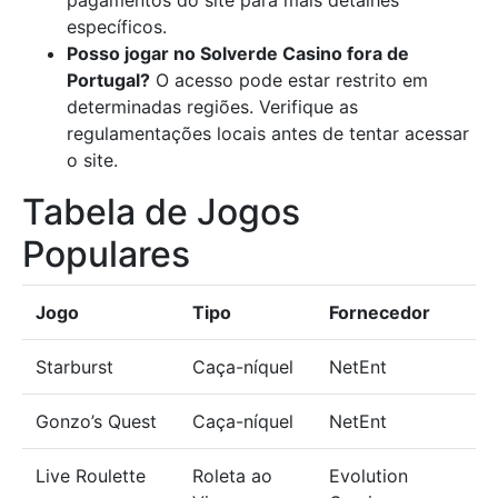
pagamentos do site para mais detalhes
específicos.
Posso jogar no Solverde Casino fora de
Portugal?
O acesso pode estar restrito em
determinadas regiões. Verifique as
regulamentações locais antes de tentar acessar
o site.
Tabela de Jogos
Populares
Jogo
Tipo
Fornecedor
Starburst
Caça-níquel
NetEnt
Gonzo’s Quest
Caça-níquel
NetEnt
Live Roulette
Roleta ao
Evolution