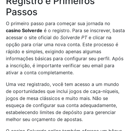
Registro e Primeiros
Passos
O primeiro passo para começar sua jornada no
casino Solverde
é o registro. Para se inscrever, basta
acessar o site oficial do
Solverde PT
e clicar na
opção para criar uma nova conta. Este processo é
rápido e simples, exigindo apenas algumas
informações básicas para configurar seu perfil. Após
a inscrição, é importante verificar seu email para
ativar a conta completamente.
Uma vez registrado, você tem acesso a um mundo
de oportunidades que inclui jogos de caça-níqueis,
jogos de mesa clássicos e muito mais. Não se
esqueça de configurar sua conta adequadamente,
estabelecendo limites de depósito para gerenciar
melhor seu orçamento de apostas.