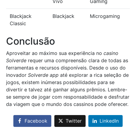
Vivo
Gaming
Blackjack
Blackjack
Microgaming
Classic
Conclusão
Aproveitar ao máximo sua experiência no
casino
Solverde
requer uma compreensão clara de todas as
ferramentas e recursos disponíveis. Desde o uso do
inovador
Solverde app
até explorar a rica seleção de
jogos, existem inúmeras possibilidades para se
divertir e talvez até ganhar alguns prêmios. Lembre-
se sempre de jogar com responsabilidade e desfrutar
da viagem que o mundo dos cassinos pode oferecer.
Facebook
Twitter
LinkedIn