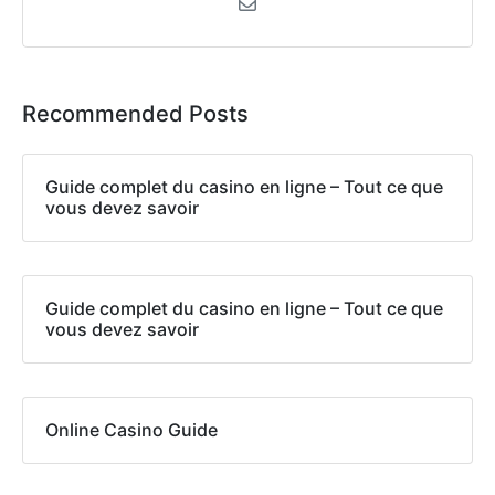
Recommended Posts
Guide complet du casino en ligne – Tout ce que
vous devez savoir
Guide complet du casino en ligne – Tout ce que
vous devez savoir
Online Casino Guide