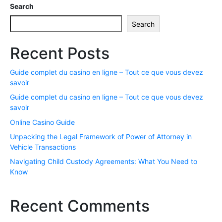
Search
Search
Recent Posts
Guide complet du casino en ligne – Tout ce que vous devez
savoir
Guide complet du casino en ligne – Tout ce que vous devez
savoir
Online Casino Guide
Unpacking the Legal Framework of Power of Attorney in
Vehicle Transactions
Navigating Child Custody Agreements: What You Need to
Know
Recent Comments