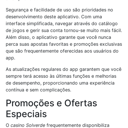
Segurança e facilidade de uso são prioridades no
desenvolvimento deste aplicativo. Com uma
interface simplificada, navegar através do catálogo
de jogos e gerir sua conta tornou-se muito mais fácil.
Além disso, o aplicativo garante que você nunca
perca suas apostas favoritas e promoções exclusivas
que são frequentemente oferecidas aos usuários do
app.
As atualizações regulares do app garantem que você
sempre terá acesso às últimas funções e melhorias
de desempenho, proporcionando uma experiência
contínua e sem complicações.
Promoções e Ofertas
Especiais
O
casino Solverde
frequentemente disponibiliza