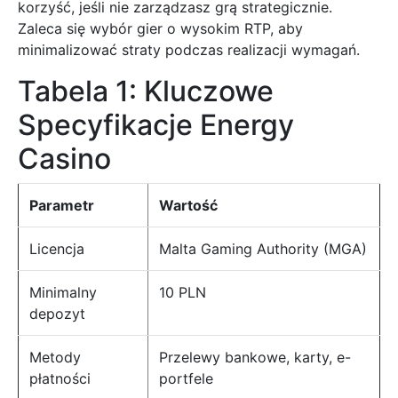
korzyść, jeśli nie zarządzasz grą strategicznie.
Zaleca się wybór gier o wysokim RTP, aby
minimalizować straty podczas realizacji wymagań.
Tabela 1: Kluczowe
Specyfikacje Energy
Casino
Parametr
Wartość
Licencja
Malta Gaming Authority (MGA)
Minimalny
10 PLN
depozyt
Metody
Przelewy bankowe, karty, e-
płatności
portfele