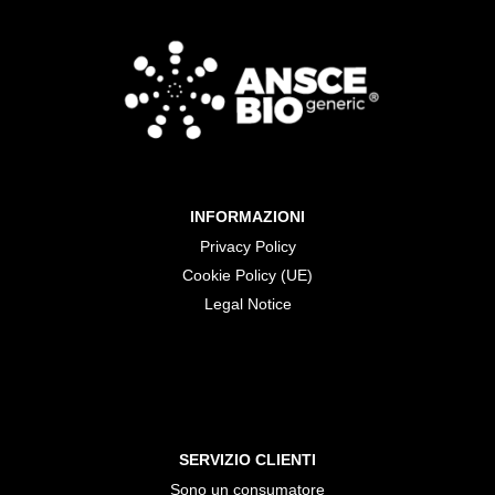
INFORMAZIONI
Privacy Policy
Cookie Policy (UE)
Legal Notice
SERVIZIO CLIENTI
Sono un consumatore