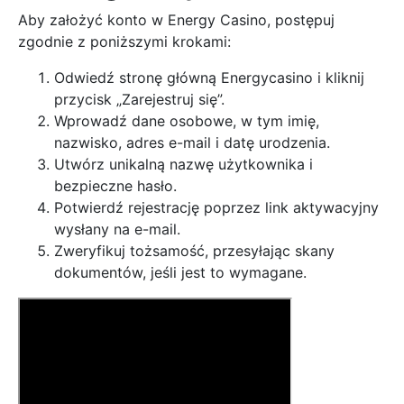
Aby założyć konto w Energy Casino, postępuj
zgodnie z poniższymi krokami:
Odwiedź stronę główną Energycasino i kliknij
przycisk „Zarejestruj się”.
Wprowadź dane osobowe, w tym imię,
nazwisko, adres e-mail i datę urodzenia.
Utwórz unikalną nazwę użytkownika i
bezpieczne hasło.
Potwierdź rejestrację poprzez link aktywacyjny
wysłany na e-mail.
Zweryfikuj tożsamość, przesyłając skany
dokumentów, jeśli jest to wymagane.