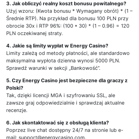
3. Jak obliczyć realny koszt bonusu powitalnego?
Użyj wzoru: (Kwota bonusu * Wymagany obrót) * (1 –
Średnie RTP). Na przykład dla bonusu 100 PLN przy
obrocie 30x i RTP 96%: (100 * 30) * (1 – 0.96) = 120
PLN oczekiwanej straty.
4. Jakie są limity wypłat w Energy Casino?
Limity zależą od metody płatności, ale standardowo
maksymalna wypłota dzienna wynosi 5000 PLN.
Sprawdź warunki w sekcji „Bankowość”.
5. Czy Energy Casino jest bezpieczne dla graczy z
Polski?
Tak, dzięki licencji MGA i szyfrowaniu SSL, ale
zawsze graj odpowiedzialnie i sprawdzaj aktualne
recenzje.
6. Jak skontaktować się z obsługą klienta?
Poprzez live chat dostępny 24/7 na stronie lub e-
mail: support@energycasino.com.