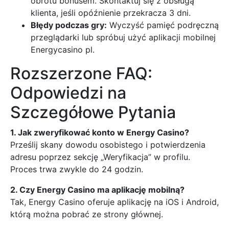
obrotu bonusem. Skontaktuj się z obsługą
klienta, jeśli opóźnienie przekracza 3 dni.
Błędy podczas gry:
Wyczyść pamięć podręczną
przeglądarki lub spróbuj użyć aplikacji mobilnej
Energycasino pl.
Rozszerzone FAQ:
Odpowiedzi na
Szczegółowe Pytania
1. Jak zweryfikować konto w Energy Casino?
Prześlij skany dowodu osobistego i potwierdzenia
adresu poprzez sekcję „Weryfikacja” w profilu.
Proces trwa zwykle do 24 godzin.
2. Czy Energy Casino ma aplikację mobilną?
Tak, Energy Casino oferuje aplikację na iOS i Android,
którą można pobrać ze strony głównej.