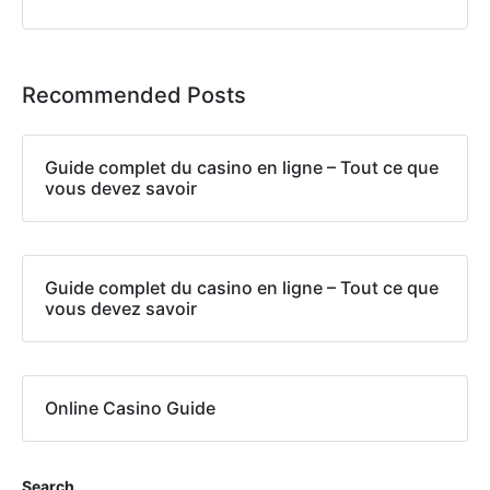
Recommended Posts
Guide complet du casino en ligne – Tout ce que
vous devez savoir
Guide complet du casino en ligne – Tout ce que
vous devez savoir
Online Casino Guide
Search