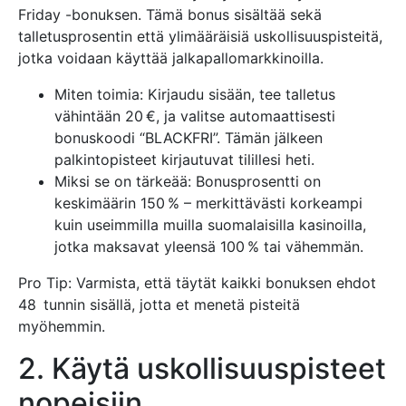
Friday -bonuksen. Tämä bonus sisältää sekä
talletusprosentin että ylimääräisiä uskollisuuspisteitä,
jotka voidaan käyttää jalkapallomarkkinoilla.
Miten toimia: Kirjaudu sisään, tee talletus
vähintään 20 €, ja valitse automaattisesti
bonuskoodi “BLACKFRI”. Tämän jälkeen
palkintopisteet kirjautuvat tilillesi heti.
Miksi se on tärkeää: Bonusprosentti on
keskimäärin 150 % – merkittävästi korkeampi
kuin useimmilla muilla suomalaisilla kasinoilla,
jotka maksavat yleensä 100 % tai vähemmän.
Pro Tip: Varmista, että täytät kaikki bonuksen ehdot
48 tunnin sisällä, jotta et menetä pisteitä
myöhemmin.
2. Käytä uskollisuuspisteet
nopeisiin