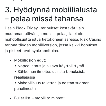
3. Hyödynnä mobiilialusta
– pelaa missä tahansa
Usein Black Friday -tarjoukset kestävät vain
muutaman päivän, ja monilla pelaajilla ei ole
mahdollisuutta istua tietokoneen ääressä. Rizk Casino
tarjoaa täyden mobiiliversion, jossa kaikki bonukset
ja pisteet ovat synkronoituina.
Mobiiliosion edut:
• Nopea lataus ja sulava käyttöliittymä
• Sähköinen ilmoitus uusista bonuksista
reaaliajassa
• Mahdollisuus tallettaa ja nostaa suoraan
puhelimesta
Bullet list – mobiilitoiminnot: