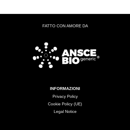
FATTO CON AMORE DA
INFORMAZIONI
Privacy Policy
Cookie Policy (UE)
Legal Notice