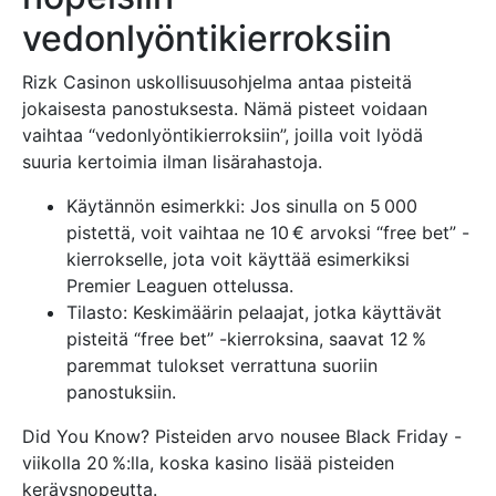
vedonlyöntikierroksiin
Rizk Casinon uskollisuusohjelma antaa pisteitä
jokaisesta panostuksesta. Nämä pisteet voidaan
vaihtaa “vedonlyöntikierroksiin”, joilla voit lyödä
suuria kertoimia ilman lisärahastoja.
Käytännön esimerkki: Jos sinulla on 5 000
pistettä, voit vaihtaa ne 10 € arvoksi “free bet” -
kierrokselle, jota voit käyttää esimerkiksi
Premier Leaguen ottelussa.
Tilasto: Keskimäärin pelaajat, jotka käyttävät
pisteitä “free bet” -kierroksina, saavat 12 %
paremmat tulokset verrattuna suoriin
panostuksiin.
Did You Know? Pisteiden arvo nousee Black Friday -
viikolla 20 %:lla, koska kasino lisää pisteiden
keräysnopeutta.