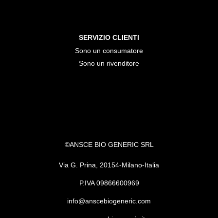
SERVIZIO CLIENTI
Sono un consumatore
Sono un rivenditore
©ANSCE BIO GENERIC SRL
Via G. Prina, 20154-Milano-Italia
P.IVA 09866600969
info@anscebiogeneric.com