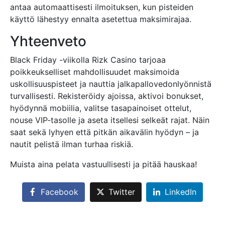
antaa automaattisesti ilmoituksen, kun pisteiden
käyttö lähestyy ennalta asetettua maksimi­rajaa.
Yhteenveto
Black Friday -viikolla Rizk Casino tarjoaa
poikkeukselliset mahdollisuudet maksimoida
uskollisuuspisteet ja nauttia jalkapallovedonlyönnistä
turvallisesti. Rekisteröidy ajoissa, aktivoi bonukset,
hyödynnä mobiilia, valitse tasapainoiset ottelut,
nouse VIP‑tasolle ja aseta itsellesi selkeät rajat. Näin
saat sekä lyhyen että pitkän aikavälin hyödyn – ja
nautit pelistä ilman turhaa riskiä.
Muista aina pelata vastuullisesti ja pitää hauskaa!
Facebook
Twitter
LinkedIn