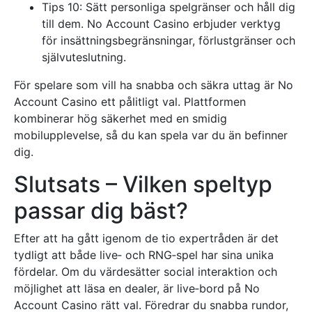
Tips 10: Sätt personliga spelgränser och håll dig
till dem. No Account Casino erbjuder verktyg
för insättningsbegränsningar, förlustgränser och
självuteslutning.
För spelare som vill ha snabba och säkra uttag är No
Account Casino ett pålitligt val. Plattformen
kombinerar hög säkerhet med en smidig
mobilupplevelse, så du kan spela var du än befinner
dig.
Slutsats – Vilken speltyp
passar dig bäst?
Efter att ha gått igenom de tio expertråden är det
tydligt att både live‑ och RNG‑spel har sina unika
fördelar. Om du värdesätter social interaktion och
möjlighet att läsa en dealer, är live‑bord på No
Account Casino rätt val. Föredrar du snabba rundor,