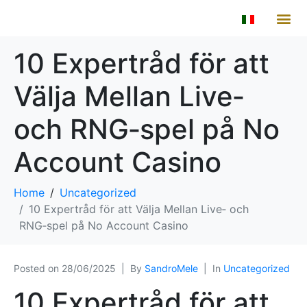
10 Expertråd för att
Välja Mellan Live‑
och RNG‑spel på No
Account Casino
Home
Uncategorized
10 Expertråd för att Välja Mellan Live‑ och
RNG‑spel på No Account Casino
Posted on
28/06/2025
By
SandroMele
In
Uncategorized
10 Expertråd för att