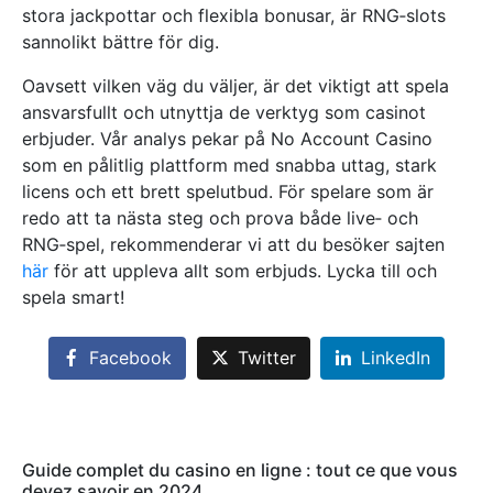
stora jackpottar och flexibla bonusar, är RNG‑slots
sannolikt bättre för dig.
Oavsett vilken väg du väljer, är det viktigt att spela
ansvarsfullt och utnyttja de verktyg som casinot
erbjuder. Vår analys pekar på No Account Casino
som en pålitlig plattform med snabba uttag, stark
licens och ett brett spelutbud. För spelare som är
redo att ta nästa steg och prova både live‑ och
RNG‑spel, rekommenderar vi att du besöker sajten
här
för att uppleva allt som erbjuds. Lycka till och
spela smart!
Facebook
Twitter
LinkedIn
Guide complet du casino en ligne : tout ce que vous
devez savoir en 2024