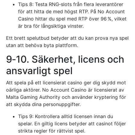
Tips 8: Testa RNG‑slots från flera leverantörer
för att hitta de med högst RTP. På No Account
Casino hittar du spel med RTP över 96 %, vilket
är bra för långsiktiga vinster.
Ett brett spelutbud betyder att du kan prova nya spel
utan att behöva byta plattform.
9‑10. Säkerhet, licens och
ansvarligt spel
Att spela på ett licensierat casino ger dig skydd mot
oärliga aktörer. No Account Casino är licensierat av
Malta Gaming Authority och använder kryptering för
att skydda dina personuppgifter.
Tips 9: Kontrollera alltid licensen innan du
spelar. En giltig licens betyder att casinot följer
strikta regler för rättvist spel.